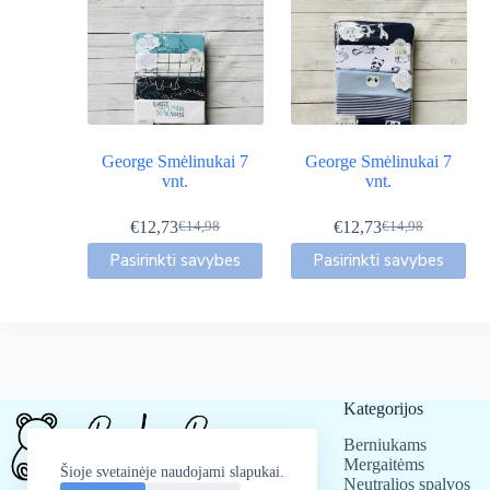
George Smėlinukai 7
George Smėlinukai 7
vnt.
vnt.
€
12,73
€
12,73
€
14,98
€
14,98
Original
Current
Original
Current
This
This
price
price
price
price
Pasirinkti savybes
Pasirinkti savybes
product
product
was:
is:
was:
is:
has
has
€14,98.
€12,73.
€14,98.
€12,73.
multiple
multiple
variants.
variants.
The
The
options
options
may
may
be
be
Kategorijos
chosen
chosen
Berniukams
on
on
Mergaitėms
the
the
Šioje svetainėje naudojami slapukai.
Neutralios spalvos
product
product