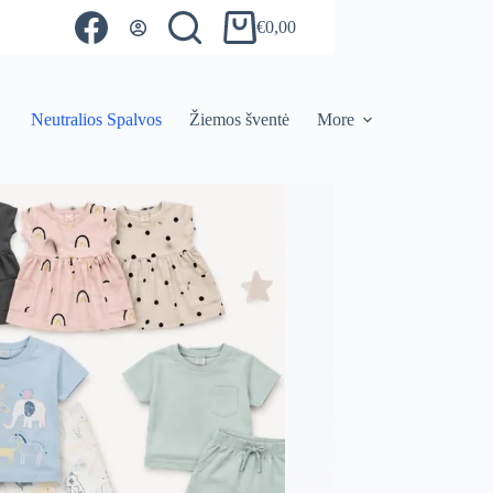
€
0,00
Shopping
cart
Neutralios Spalvos
Žiemos šventė
More