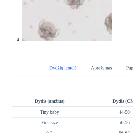
Dydžių lentelė
Aprašymas
Pap
Dydis (amžius)
Dydis (C
Tiny baby
44-50
First size
50-56
0-3
56-62