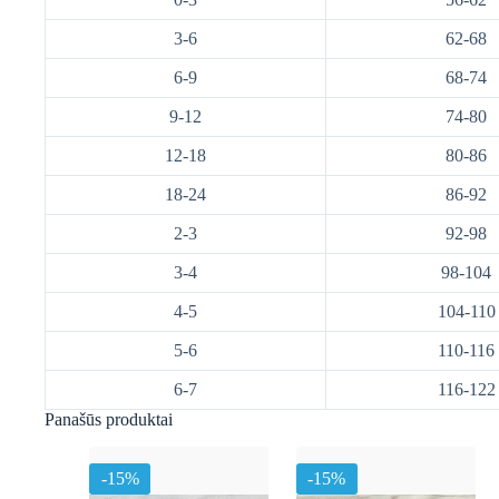
3-6
62-68
6-9
68-74
9-12
74-80
12-18
80-86
18-24
86-92
2-3
92-98
3-4
98-104
4-5
104-110
5-6
110-116
6-7
116-122
Panašūs produktai
-15%
-15%