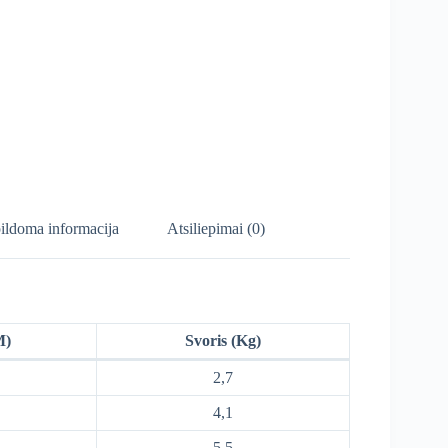
ildoma informacija
Atsiliepimai (0)
M)
Svoris (Kg)
2,7
4,1
5,5