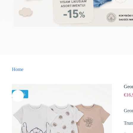
Home
Geor
-15%
€
16,
Geor
Trum