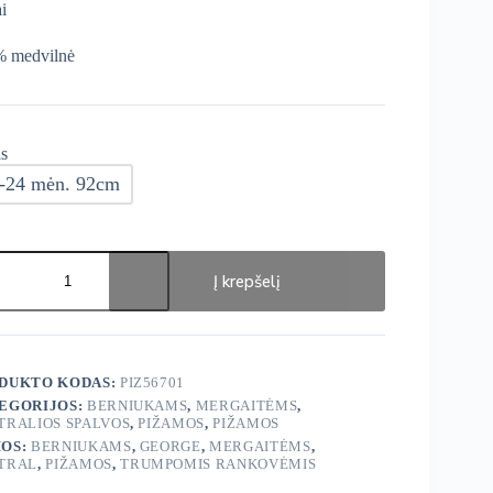
ai
 medvilnė
s
-24 mėn. 92cm
ukto
s:
Į krepšelį
ge
ey
mos
DUKTO KODAS:
PIZ56701
EGORIJOS:
BERNIUKAMS
,
MERGAITĖMS
,
TRALIOS SPALVOS
,
PIŽAMOS
,
PIŽAMOS
OS:
BERNIUKAMS
,
GEORGE
,
MERGAITĖMS
,
TRAL
,
PIŽAMOS
,
TRUMPOMIS RANKOVĖMIS