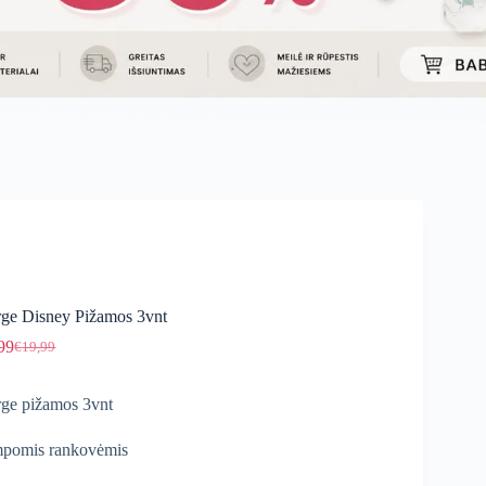
ge Disney Pižamos 3vnt
99
€
19,99
Original
Current
price
price
was:
is:
ge pižamos 3vnt
€19,99.
€16,99.
pomis rankovėmis