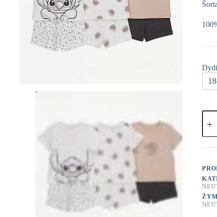
Šort
100%
Dydi
18
prod
kieki
Geor
Disn
Piža
3vnt
PRO
KAT
NEU
ŽYM
NEU