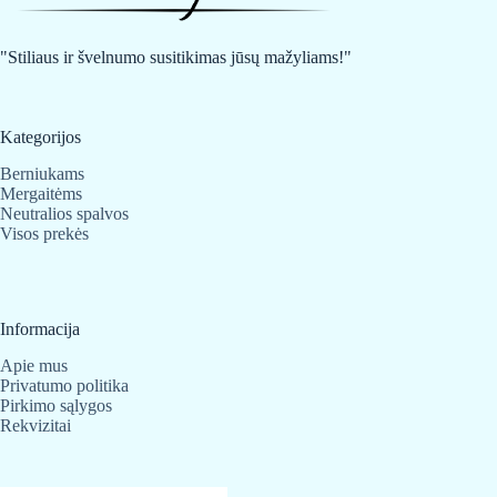
be
be
chosen
chosen
on
on
"Stiliaus ir švelnumo susitikimas jūsų mažyliams!"
the
the
product
product
page
page
Kategorijos
Berniukams
Mergaitėms
Neutralios spalvos
Visos prekės
Informacija
Apie mus
Privatumo politika
Pirkimo sąlygos
Rekvizitai