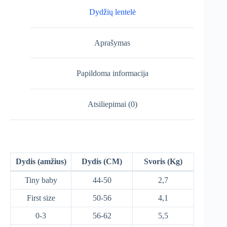
Dydžių lentelė
Aprašymas
Papildoma informacija
Atsiliepimai (0)
Dydis (amžius)
Dydis (CM)
Svoris (Kg)
Tiny baby
44-50
2,7
First size
50-56
4,1
0-3
56-62
5,5