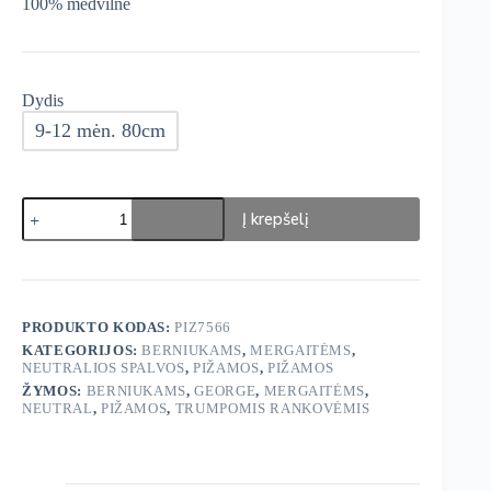
100% medvilnė
Dydis
9-12 mėn. 80cm
produkto
Į krepšelį
kiekis:
George
Pižamos
3vnt
PRODUKTO KODAS:
PIZ7566
KATEGORIJOS:
BERNIUKAMS
,
MERGAITĖMS
,
NEUTRALIOS SPALVOS
,
PIŽAMOS
,
PIŽAMOS
ŽYMOS:
BERNIUKAMS
,
GEORGE
,
MERGAITĖMS
,
NEUTRAL
,
PIŽAMOS
,
TRUMPOMIS RANKOVĖMIS