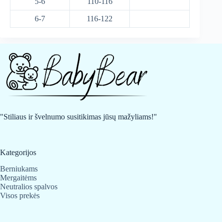
5-6
110-116
6-7
116-122
"Stiliaus ir švelnumo susitikimas jūsų mažyliams!"
Kategorijos
Berniukams
Mergaitėms
Neutralios spalvos
Visos prekės