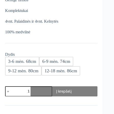
€36,00.
€30,60.
Komplektukai
4vnt. Palaidinės ir 4vnt. Kelnytės
100% medvilnė
Dydis
3-6 mėn. 68cm
6-9 mėn. 74cm
9-12 mėn. 80cm
12-18 mėn. 86cm
produkto
Į krepšelį
kiekis:
George
Komplektukai