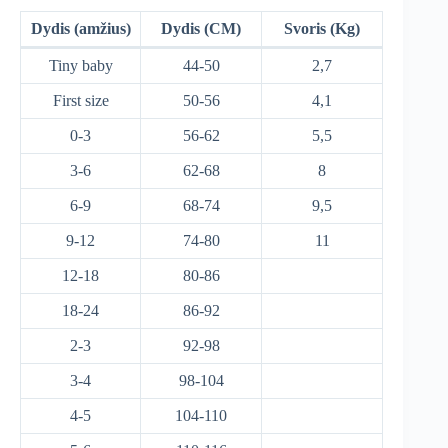
Dydis (amžius)
Dydis (CM)
Svoris (Kg)
Tiny baby
44-50
2,7
First size
50-56
4,1
0-3
56-62
5,5
3-6
62-68
8
6-9
68-74
9,5
9-12
74-80
11
12-18
80-86
18-24
86-92
2-3
92-98
3-4
98-104
4-5
104-110