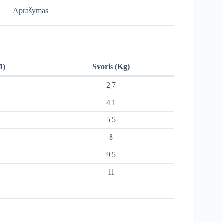
Aprašymas
M)
Svoris (Kg)
2,7
4,1
5,5
8
9,5
11