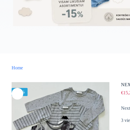
Home
NEXT
-15%
€
15,
Next
3 vie