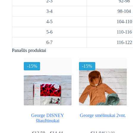
2-3
92-98
3-4
98-104
4-5
104-110
5-6
110-116
6-7
116-122
Panašūs produktai
-15%
-15%
George DISNEY
George smėlinukai 2vnt.
šliaužtinukai
Price