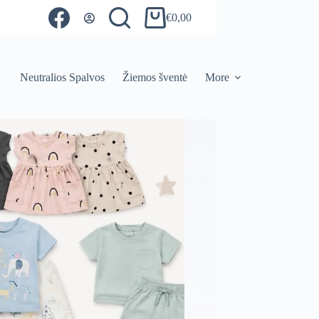
€
0,00
Shopping
cart
Neutralios Spalvos
Žiemos šventė
More