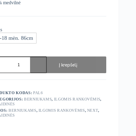
 medvilnė
s
-18 mėn. 86cm
ukto
s:
Į krepšelį
T
dinės
DUKTO KODAS:
PAL6
EGORIJOS:
BERNIUKAMS
,
ILGOMIS RANKOVĖMIS
,
AIDINĖS
OS:
BERNIUKAMS
,
ILGOMIS RANKOVĖMIS
,
NEXT
,
AIDINĖS