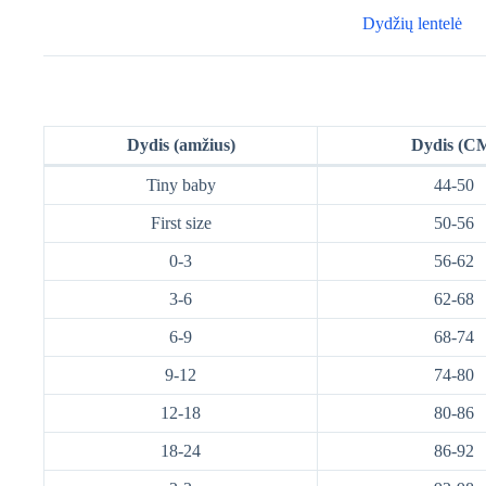
Dydžių lentelė
Dydis (amžius)
Dydis (C
Tiny baby
44-50
First size
50-56
0-3
56-62
3-6
62-68
6-9
68-74
9-12
74-80
12-18
80-86
18-24
86-92