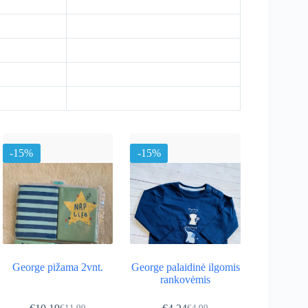
-15%
-15%
George pižama 2vnt.
George palaidinė ilgomis
rankovėmis