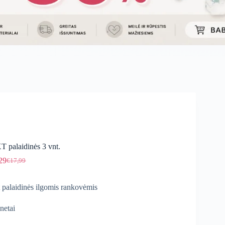
 palaidinės 3 vnt.
29
€
17,99
Original
Current
price
price
was:
is:
 palaidinės ilgomis rankovėmis
€17,99.
€15,29.
netai