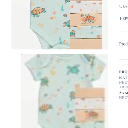
Užse
100%
Prod
PRO
KAT
NEU
TRU
ŽYM
NEU