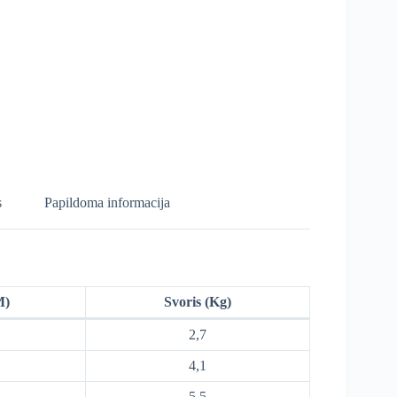
s
Papildoma informacija
M)
Svoris (Kg)
2,7
4,1
5,5