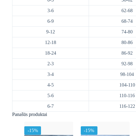
3-6
62-68
6-9
68-74
9-12
74-80
12-18
80-86
18-24
86-92
2-3
92-98
3-4
98-104
4-5
104-110
5-6
110-116
6-7
116-122
Panašūs produktai
-15%
-15%