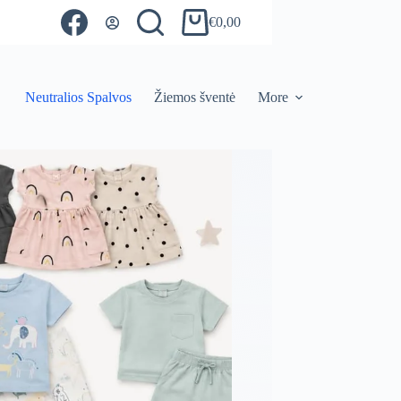
€
0,00
Shopping
cart
Neutralios Spalvos
Žiemos šventė
More