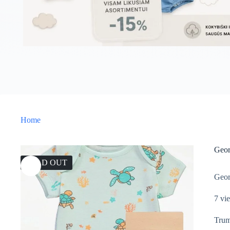
Home
Geor
SOLD OUT
Geor
7 vi
Trum