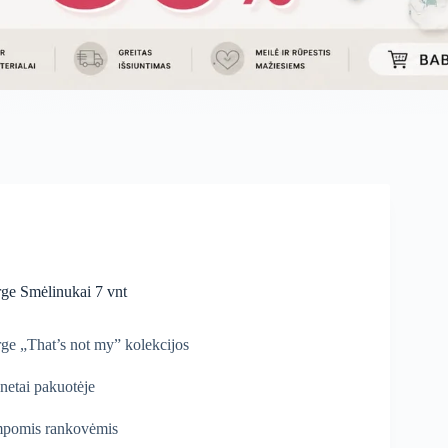
ge Smėlinukai 7 vnt
ge „That’s not my” kolekcijos
enetai pakuotėje
pomis rankovėmis