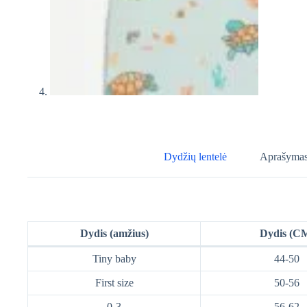
Dydžių lentelė
Aprašyma
Dydis (amžius)
Dydis (C
Tiny baby
44-50
First size
50-56
0-3
56-62