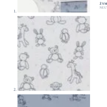
ŽYM
NEU