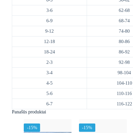
3-6
62-68
6-9
68-74
9-12
74-80
12-18
80-86
18-24
86-92
2-3
92-98
3-4
98-104
4-5
104-110
5-6
110-116
6-7
116-122
Panašūs produktai
-15%
-15%