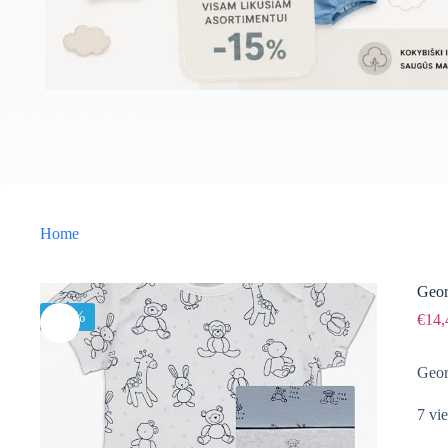
Home
Geor
-15%
€
14,
Geo
7 vie