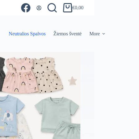
€
0,00
Shopping
cart
Neutralios Spalvos
Žiemos šventė
More