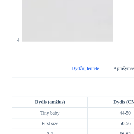
Dydžių lentelė
Aprašyma
Dydis (amžius)
Dydis (C
Tiny baby
44-50
First size
50-56
0-3
56-62