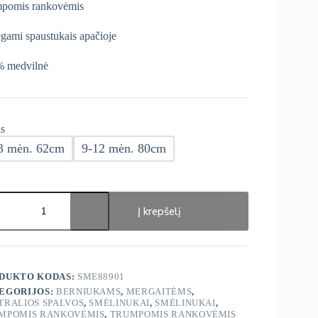
pomis rankovėmis
gami spaustukais apačioje
 medvilnė
s
3 mėn. 62cm
9-12 mėn. 80cm
ukto
s:
Į krepšelį
ge
inukai
DUKTO KODAS:
SME88901
EGORIJOS:
BERNIUKAMS
,
MERGAITĖMS
,
TRALIOS SPALVOS
,
SMĖLINUKAI
,
SMĖLINUKAI
,
MPOMIS RANKOVĖMIS
,
TRUMPOMIS RANKOVĖMIS