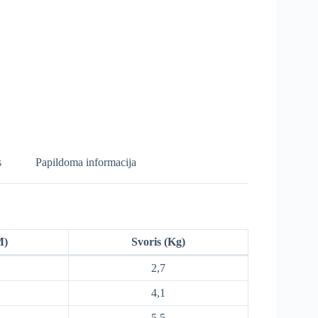
s
Papildoma informacija
M)
Svoris (Kg)
2,7
4,1
5,5