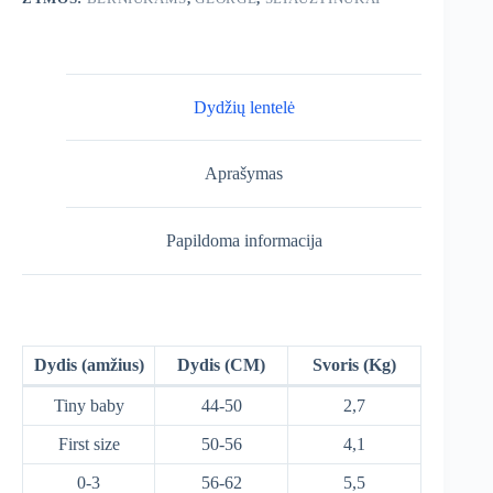
Dydžių lentelė
Aprašymas
Papildoma informacija
Dydis (amžius)
Dydis (CM)
Svoris (Kg)
Tiny baby
44-50
2,7
First size
50-56
4,1
0-3
56-62
5,5