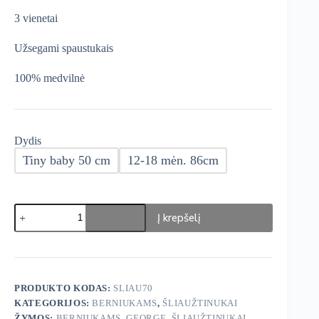
€13,59
3 vienetai
through
€14,44
Užsegami spaustukais
100% medvilnė
Dydis
Tiny baby 50 cm
12-18 mėn. 86cm
produkto
Į krepšelį
kiekis:
George
DISNEY
šliaužtinukai
PRODUKTO KODAS:
SLIAU70
KATEGORIJOS:
BERNIUKAMS
,
ŠLIAUŽTINUKAI
ŽYMOS:
BERNIUKAMS
,
GEORGE
,
ŠLIAUŽTINUKAI