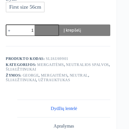
First size 56cm
produkto
Į krepšelį
kiekis:
George
Šliaužtinukai
5
vnt.
PRODUKTO KODAS:
SLIAU69901
KATEGORIJOS:
MERGAITĖMS
,
NEUTRALIOS SPALVOS
,
ŠLIAUŽTINUKAI
ŽYMOS:
GEORGE
,
MERGAITĖMS
,
NEUTRAL
,
ŠLIAUŽTINUKAI
,
UŽTRAUKTUKAS
Dydžių lentelė
Aprašymas