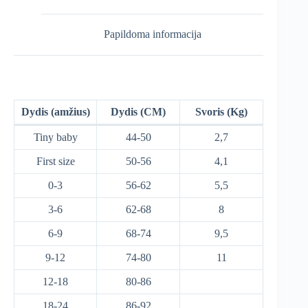
Papildoma informacija
Dydis (amžius)
Dydis (CM)
Svoris (Kg)
Tiny baby
44-50
2,7
First size
50-56
4,1
0-3
56-62
5,5
3-6
62-68
8
6-9
68-74
9,5
9-12
74-80
11
12-18
80-86
18-24
86-92