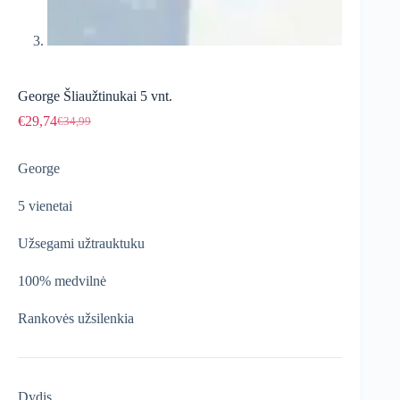
George Šliaužtinukai 5 vnt.
€
29,74
€
34,99
Original
Current
price
price
was:
is:
George
€34,99.
€29,74.
5 vienetai
Užsegami užtrauktuku
100% medvilnė
Rankovės užsilenkia
Dydis