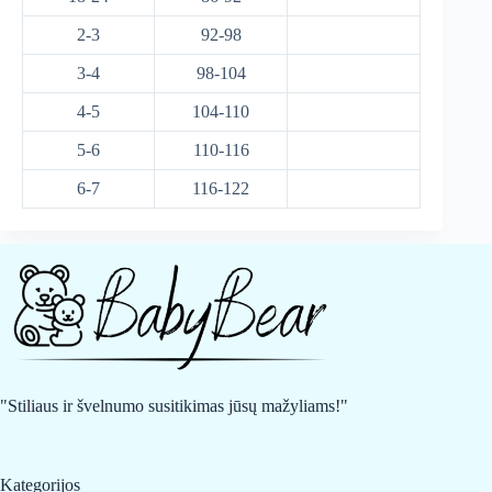
2-3
92-98
3-4
98-104
4-5
104-110
5-6
110-116
6-7
116-122
"Stiliaus ir švelnumo susitikimas jūsų mažyliams!"
Kategorijos