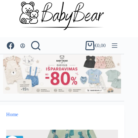
Skip
to
content
€
0,00
Shopping
cart
Home