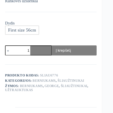
Rankovės užsilenkia
Dydis
First size 56cm
produkto
Į krepšelį
kiekis:
George
Šliaužtinukai
3
vnt
PRODUKTO KODAS:
SLIAU6776
KATEGORIJOS:
BERNIUKAMS
,
ŠLIAUŽTINUKAI
ŽYMOS:
BERNIUKAMS
,
GEORGE
,
ŠLIAUŽTINUKAI
,
UŽTRAUKTUKAS