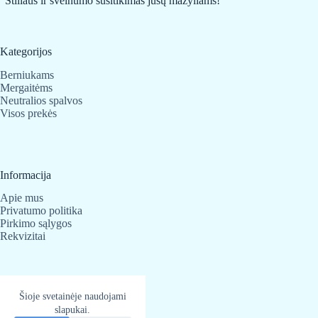
"Stiliaus ir švelnumo susitikimas jūsų mažyliams!"
Kategorijos
Berniukams
Mergaitėms
Neutralios spalvos
Visos prekės
Informacija
Apie mus
Privatumo politika
Pirkimo sąlygos
Rekvizitai
Kontaktai
Šioje svetainėje naudojami
slapukai.
BabyBear.lt