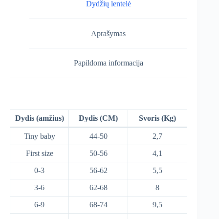
Dydžių lentelė
Aprašymas
Papildoma informacija
Dydis (amžius)
Dydis (CM)
Svoris (Kg)
Tiny baby
44-50
2,7
First size
50-56
4,1
0-3
56-62
5,5
3-6
62-68
8
6-9
68-74
9,5