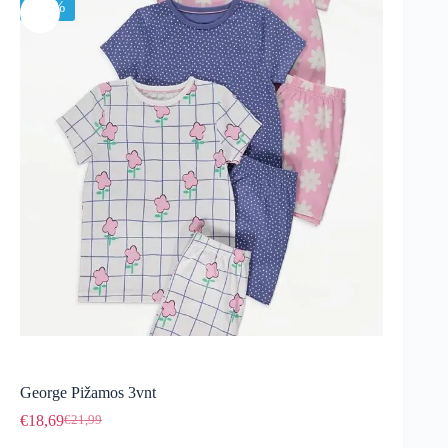
-15%
George Pižamos 3vnt
€
18,69
€
21,99
Original
Current
price
price