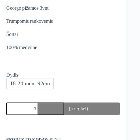
was:
is:
George pižamos 3vnt
€21,99.
€18,69.
Trumpomis rankovėmis
Šortai
100% medvilnė
Dydis
18-24 mėn. 92cm
produkto
Į krepšelį
kiekis:
George
Pižamos
3vnt
PRODUKTO KODAS:
PIZ62