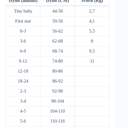
Dydis (amžius)
Dydis (CM)
Svoris (Kg)
Tiny baby
44-50
2,7
First size
50-56
4,1
0-3
56-62
5,5
3-6
62-68
8
6-9
68-74
9,5
9-12
74-80
11
12-18
80-86
18-24
86-92
2-3
92-98
3-4
98-104
4-5
104-110
5-6
110-116