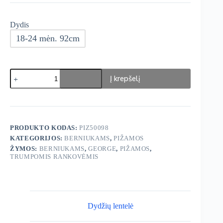
Dydis
18-24 mėn. 92cm
produkto
Į krepšelį
kiekis:
George
Pižamos
3vnt
PRODUKTO KODAS:
PIZ50098
KATEGORIJOS:
BERNIUKAMS
,
PIŽAMOS
ŽYMOS:
BERNIUKAMS
,
GEORGE
,
PIŽAMOS
,
TRUMPOMIS RANKOVĖMIS
Dydžių lentelė