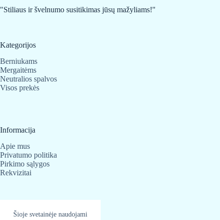
"Stiliaus ir švelnumo susitikimas jūsų mažyliams!"
Kategorijos
Berniukams
Mergaitėms
Neutralios spalvos
Visos prekės
Informacija
Apie mus
Privatumo politika
Pirkimo sąlygos
Rekvizitai
Kontaktai
Šioje svetainėje naudojami