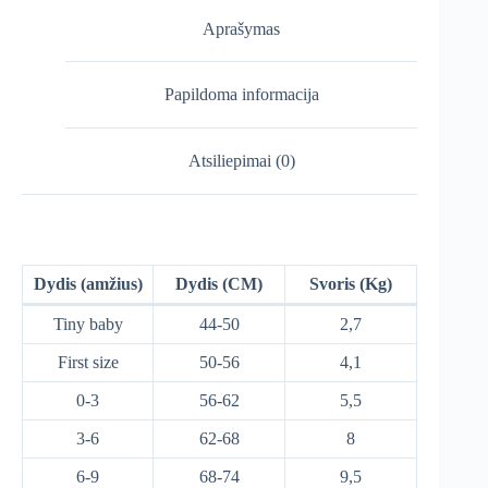
Aprašymas
Papildoma informacija
Atsiliepimai (0)
Dydis (amžius)
Dydis (CM)
Svoris (Kg)
Tiny baby
44-50
2,7
First size
50-56
4,1
0-3
56-62
5,5
3-6
62-68
8
6-9
68-74
9,5