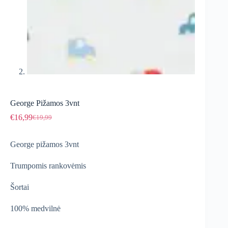
George Pižamos 3vnt
€
16,99
€
19,99
Original
Current
price
price
was:
is:
George pižamos 3vnt
€19,99.
€16,99.
Trumpomis rankovėmis
Šortai
100% medvilnė