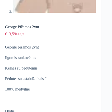
George Pižamos 2vnt
€
13,59
€
15,99
Original
Current
price
price
was:
is:
George pižamos 2vnt
€15,99.
€13,59.
Ilgomis rankovėmis
Kelnės su pėdutėmis
Pėdutės su „stabdžiukais ”
100% medvilnė
Dydis