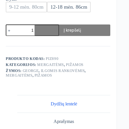
9-12 mėn. 80cm
12-18 mėn. 86cm
produkto
Į krepšelį
kiekis:
George
Pižamos
2vnt
PRODUKTO KODAS:
PIZ890
KATEGORIJOS:
MERGAITĖMS
,
PIŽAMOS
ŽYMOS:
GEORGE
,
ILGOMIS RANKOVĖMIS
,
MERGAITĖMS
,
PIŽAMOS
Dydžių lentelė
Aprašymas