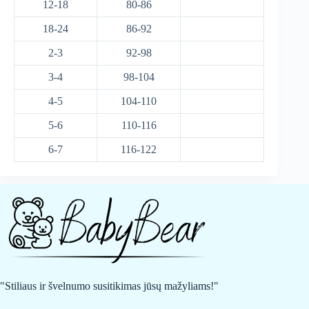
12-18
80-86
18-24
86-92
2-3
92-98
3-4
98-104
4-5
104-110
5-6
110-116
6-7
116-122
"Stiliaus ir švelnumo susitikimas jūsų mažyliams!"