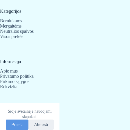
Kategorijos
Berniukams
Mergaitėms
Neutralios spalvos
Visos prekės
Informacija
Apie mus
Privatumo politika
Pirkimo sąlygos
Rekvizitai
Kontaktai
Šioje svetainėje naudojami
BabyBear.lt
slapukai.
Telefonas:
+370 683 25 820
Priimti
Atmesti
El. paštas
info@babybear.lt