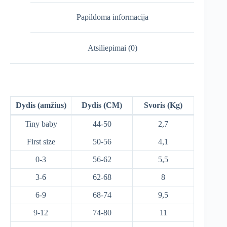
Papildoma informacija
Atsiliepimai (0)
Dydis (amžius)
Dydis (CM)
Svoris (Kg)
Tiny baby
44-50
2,7
First size
50-56
4,1
0-3
56-62
5,5
3-6
62-68
8
6-9
68-74
9,5
9-12
74-80
11