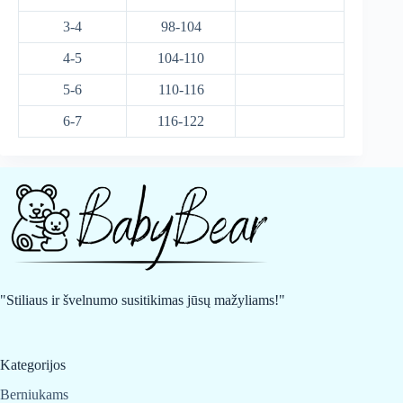
3-4
98-104
4-5
104-110
5-6
110-116
6-7
116-122
"Stiliaus ir švelnumo susitikimas jūsų mažyliams!"
Kategorijos
Berniukams