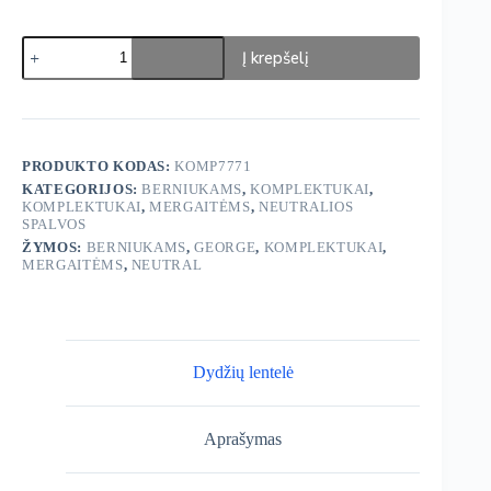
produkto
Į krepšelį
kiekis:
George
Komplektukas
PRODUKTO KODAS:
KOMP7771
KATEGORIJOS:
BERNIUKAMS
,
KOMPLEKTUKAI
,
KOMPLEKTUKAI
,
MERGAITĖMS
,
NEUTRALIOS
SPALVOS
ŽYMOS:
BERNIUKAMS
,
GEORGE
,
KOMPLEKTUKAI
,
MERGAITĖMS
,
NEUTRAL
Dydžių lentelė
Aprašymas