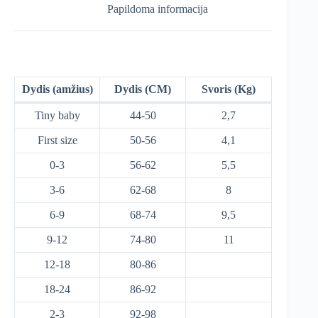
Papildoma informacija
Dydis (amžius)
Dydis (CM)
Svoris (Kg)
Tiny baby
44-50
2,7
First size
50-56
4,1
0-3
56-62
5,5
3-6
62-68
8
6-9
68-74
9,5
9-12
74-80
11
12-18
80-86
18-24
86-92
2-3
92-98