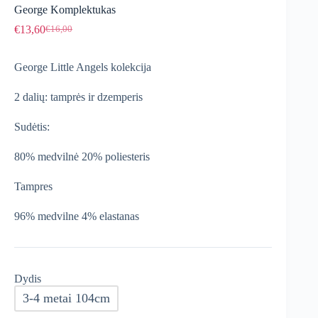
George Komplektukas
€
13,60
€
16,00
Original
Current
price
price
was:
is:
George Little Angels kolekcija
€16,00.
€13,60.
2 dalių: tamprės ir dzemperis
Sudėtis:
80% medvilnė 20% poliesteris
Tampres
96% medvilne 4% elastanas
Dydis
3-4 metai 104cm