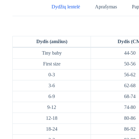
Dydžių lentelė
Aprašymas
Pap
Dydis (amžius)
Dydis (C
Tiny baby
44-50
First size
50-56
0-3
56-62
3-6
62-68
6-9
68-74
9-12
74-80
12-18
80-86
18-24
86-92