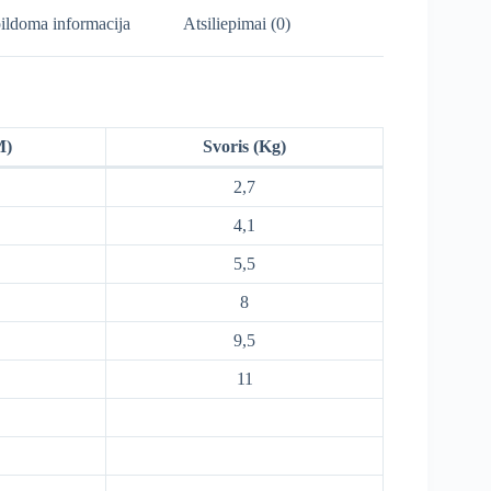
ildoma informacija
Atsiliepimai (0)
M)
Svoris (Kg)
2,7
4,1
5,5
8
9,5
11