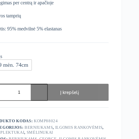
gimas per centrą ir apačioje
ros tamprių
tis: 95% medvilnė 5% elastanas
s
9 mėn. 74cm
ukto
s:
Į krepšelį
ge
lektukai
DUKTO KODAS:
KOMP88024
EGORIJOS:
BERNIUKAMS
,
ILGOMIS RANKOVĖMIS
,
PLEKTUKAI
,
SMĖLINUKAI
OS:
BERNIUKAMS
,
GEORGE
,
ILGOMIS RANKOVĖMIS
,