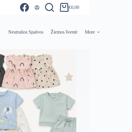
€
0,00
Shopping
cart
Neutralios Spalvos
Žiemos šventė
More