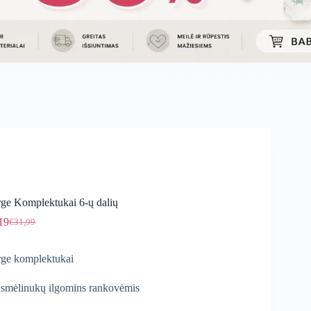
ge Komplektukai 6-ų dalių
19
€
31,99
Original
Current
price
price
was:
is:
ge komplektukai
€31,99.
€27,19.
 smėlinukų ilgomins rankovėmis