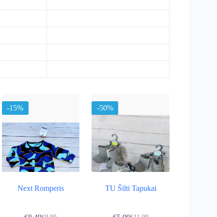
-15%
-50%
Next Romperis
TU Šilti Tapukai