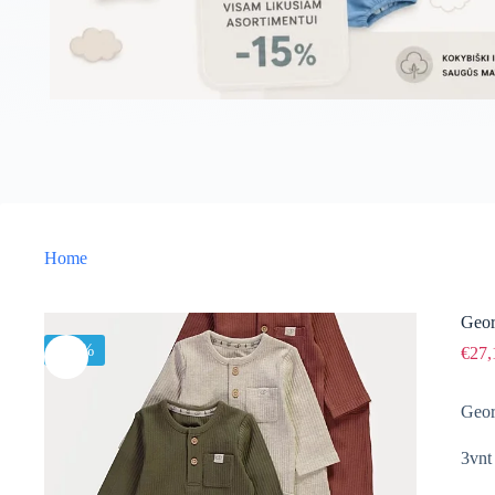
Home
Geor
-15%
€
27,
Geor
3vnt