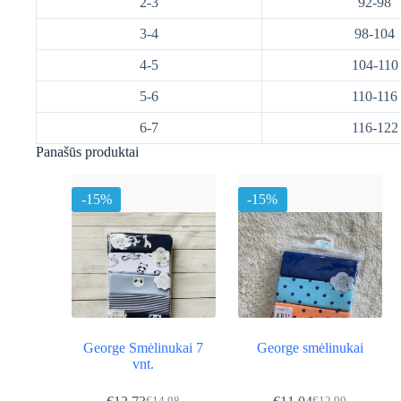
2-3
92-98
3-4
98-104
4-5
104-110
5-6
110-116
6-7
116-122
Panašūs produktai
-15%
-15%
George Smėlinukai 7
George smėlinukai
vnt.