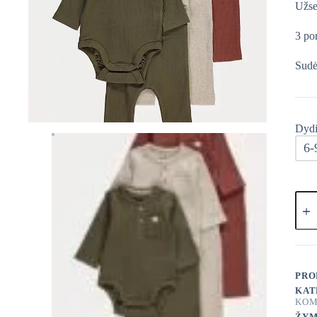
Užse
3 po
Sudė
Dydi
6-
prod
kieki
Geor
Komp
6-
ų
dalių
PRO
KAT
KOM
ŽYM