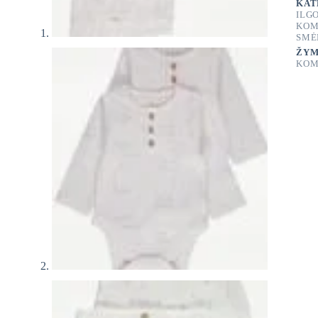
KAT
ILG
KOM
SMĖ
ŽYM
KOM