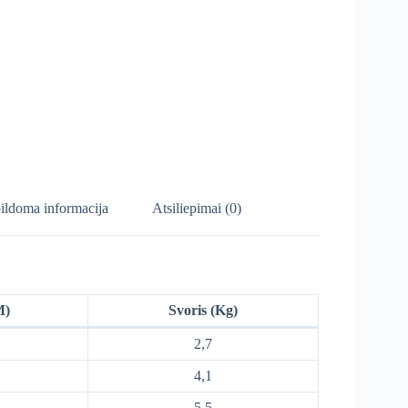
ildoma informacija
Atsiliepimai (0)
M)
Svoris (Kg)
2,7
4,1
5,5