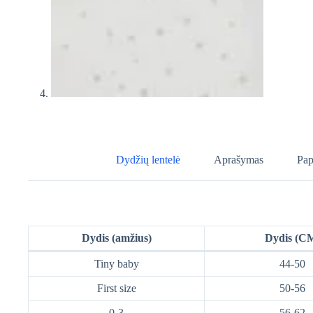
Dydžių lentelė
Aprašymas
Pap
Dydis (amžius)
Dydis (C
Tiny baby
44-50
First size
50-56
0-3
56-62