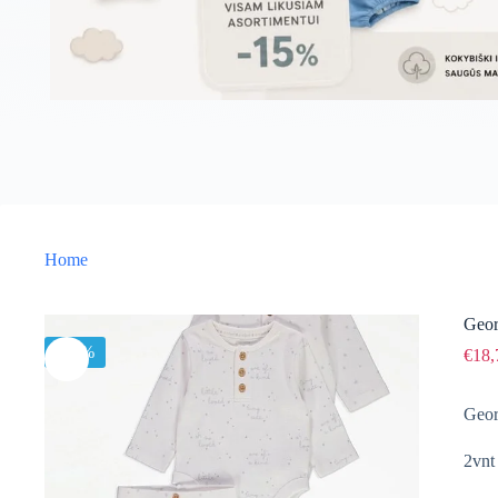
Home
Geor
-15%
€
18,
Geor
2vnt