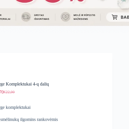
ge Komplektukai 4-ų dalių
70
€
22,00
Original
Current
price
price
was:
is:
ge komplektukai
€22,00.
€18,70.
 smėlinukų ilgomins rankovėmis