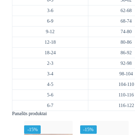
3-6
62-68
6-9
68-74
9-12
74-80
12-18
80-86
18-24
86-92
2-3
92-98
3-4
98-104
4-5
104-110
5-6
110-116
6-7
116-122
Panašūs produktai
-15%
-15%