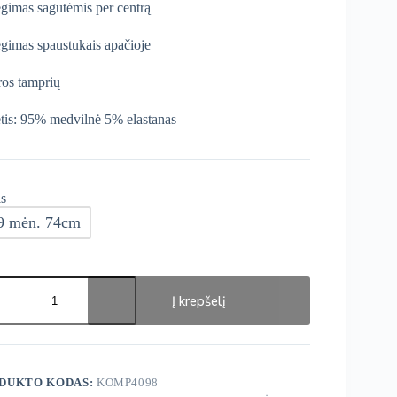
gimas sagutėmis per centrą
gimas spaustukais apačioje
ros tamprių
tis: 95% medvilnė 5% elastanas
s
9 mėn. 74cm
ukto
s:
Į krepšelį
ge
lektukai
DUKTO KODAS:
KOMP4098