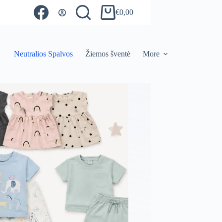
€
0,00
Shopping
cart
Neutralios Spalvos
Žiemos šventė
More