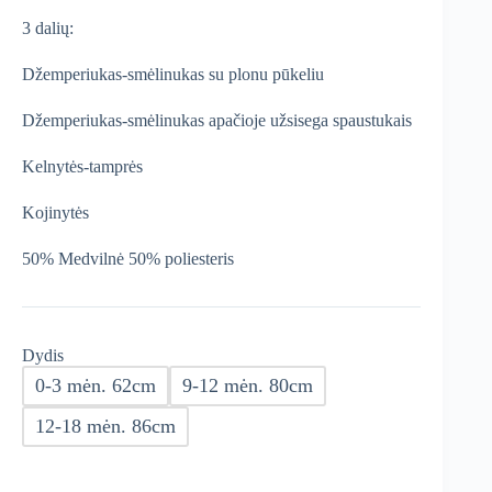
was:
is:
3 dalių:
€20,49.
€12,29.
Džemperiukas-smėlinukas su plonu pūkeliu
Džemperiukas-smėlinukas apačioje užsisega spaustukais
Kelnytės-tamprės
Kojinytės
50% Medvilnė 50% poliesteris
Dydis
0-3 mėn. 62cm
9-12 mėn. 80cm
12-18 mėn. 86cm