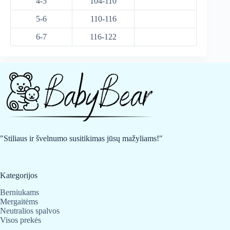
4-5
104-110
5-6
110-116
6-7
116-122
"Stiliaus ir švelnumo susitikimas jūsų mažyliams!"
Kategorijos
Berniukams
Mergaitėms
Neutralios spalvos
Visos prekės