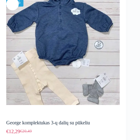
-40%
George komplektukas 3-ų dalių su pūkeliu
€
12,29
€
20,49
Original
Current
price
price