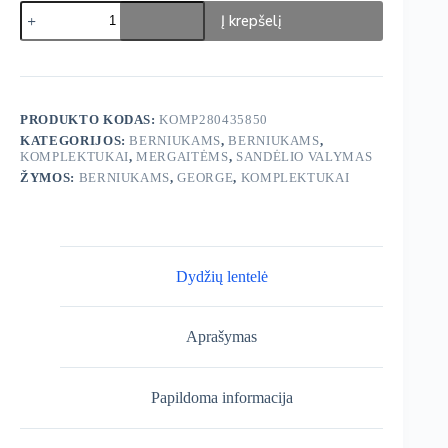
produkto
Į krepšelį
kiekis:
George
komplektukas
3-
ų
dalių
PRODUKTO KODAS:
KOMP280435850
su
KATEGORIJOS:
BERNIUKAMS
,
BERNIUKAMS
,
pūkeliu
KOMPLEKTUKAI
,
MERGAITĖMS
,
SANDĖLIO VALYMAS
ŽYMOS:
BERNIUKAMS
,
GEORGE
,
KOMPLEKTUKAI
Dydžių lentelė
Aprašymas
Papildoma informacija