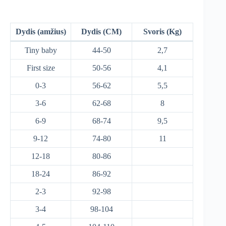
Dydis (amžius)
Dydis (CM)
Svoris (Kg)
Tiny baby
44-50
2,7
First size
50-56
4,1
0-3
56-62
5,5
3-6
62-68
8
6-9
68-74
9,5
9-12
74-80
11
12-18
80-86
18-24
86-92
2-3
92-98
3-4
98-104