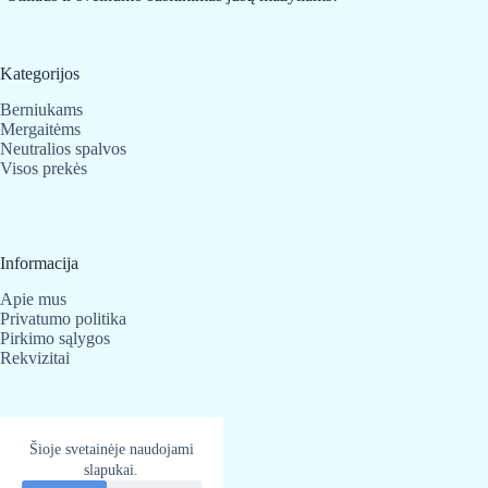
Kategorijos
Berniukams
Mergaitėms
Neutralios spalvos
Visos prekės
Informacija
Apie mus
Privatumo politika
Pirkimo sąlygos
Rekvizitai
Kontaktai
Šioje svetainėje naudojami
slapukai.
BabyBear.lt