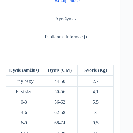
Dydžių lentelė
Aprašymas
Papildoma informacija
Dydis (amžius)
Dydis (CM)
Svoris (Kg)
Tiny baby
44-50
2,7
First size
50-56
4,1
0-3
56-62
5,5
3-6
62-68
8
6-9
68-74
9,5