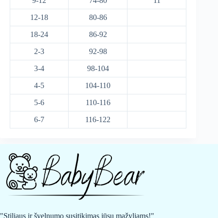
9-12
74-80
11
12-18
80-86
18-24
86-92
2-3
92-98
3-4
98-104
4-5
104-110
5-6
110-116
6-7
116-122
"Stiliaus ir švelnumo susitikimas jūsų mažyliams!"