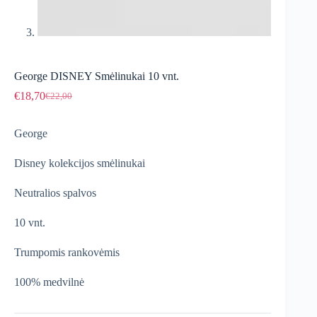
George DISNEY Smėlinukai 10 vnt.
€
18,70
€
22,00
Original
Current
price
price
was:
is:
George
€22,00.
€18,70.
Disney kolekcijos smėlinukai
Neutralios spalvos
10 vnt.
Trumpomis rankovėmis
100% medvilnė