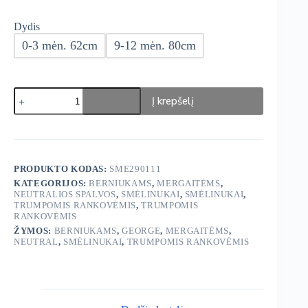
Dydis
0-3 mėn. 62cm
9-12 mėn. 80cm
produkto
Į krepšelį
kiekis:
George
DISNEY
Smėlinukai
10
vnt.
PRODUKTO KODAS:
SME290111
KATEGORIJOS:
BERNIUKAMS
,
MERGAITĖMS
,
NEUTRALIOS SPALVOS
,
SMĖLINUKAI
,
SMĖLINUKAI
,
TRUMPOMIS RANKOVĖMIS
,
TRUMPOMIS
RANKOVĖMIS
ŽYMOS:
BERNIUKAMS
,
GEORGE
,
MERGAITĖMS
,
NEUTRAL
,
SMĖLINUKAI
,
TRUMPOMIS RANKOVĖMIS