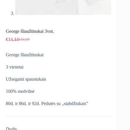
George šliaužtinukai 3vnt.
€
14,44
€
16,99
Original
Current
price
price
was:
is:
George šliaužtinukai
€16,99.
€14,44.
3 vienetai
Užsegami spaustukais
100% medvilnė
80d. ir 86d. ir 92d. Pėdutės su „stabdžiukais”
Dydis