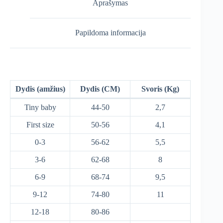
Aprašymas
Papildoma informacija
Dydis (amžius)
Dydis (CM)
Svoris (Kg)
Tiny baby
44-50
2,7
First size
50-56
4,1
0-3
56-62
5,5
3-6
62-68
8
6-9
68-74
9,5
9-12
74-80
11
12-18
80-86