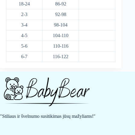
18-24
86-92
2-3
92-98
3-4
98-104
4-5
104-110
5-6
110-116
6-7
116-122
"Stiliaus ir švelnumo susitikimas jūsų mažyliams!"