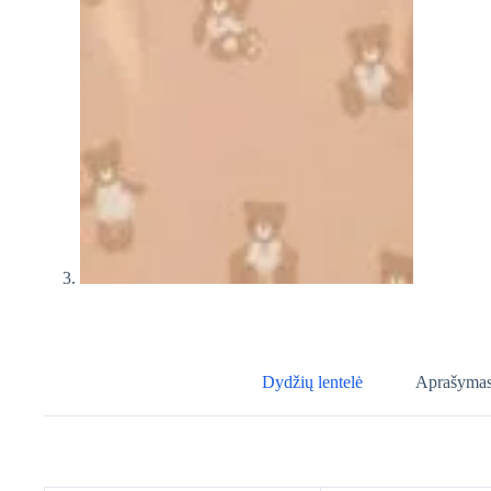
Dydžių lentelė
Aprašyma