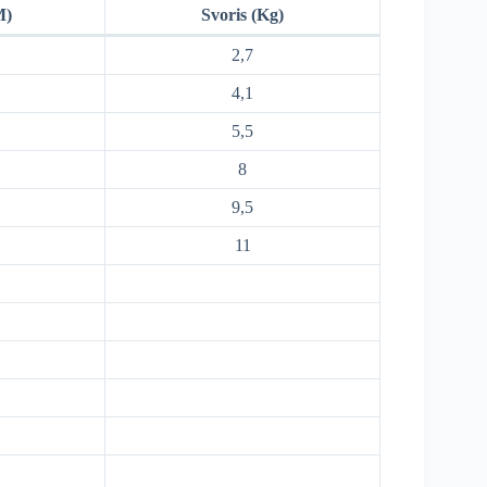
M)
Svoris (Kg)
2,7
4,1
5,5
8
9,5
11