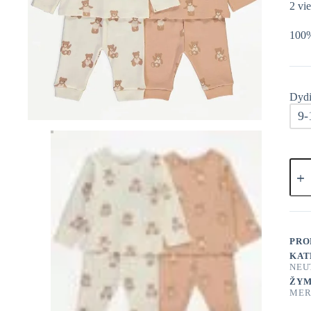
2 vi
100%
Dydi
9-
prod
kieki
Geor
piža
2vnt
PRO
KAT
NEU
ŽYM
MER