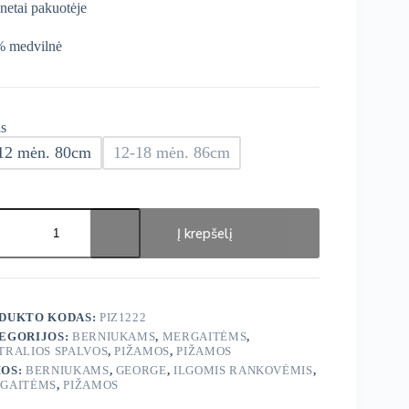
enetai pakuotėje
 medvilnė
s
12 mėn. 80cm
12-18 mėn. 86cm
ukto
s:
Į krepšelį
ge
ma
.
DUKTO KODAS:
PIZ1222
EGORIJOS:
BERNIUKAMS
,
MERGAITĖMS
,
TRALIOS SPALVOS
,
PIŽAMOS
,
PIŽAMOS
OS:
BERNIUKAMS
,
GEORGE
,
ILGOMIS RANKOVĖMIS
,
GAITĖMS
,
PIŽAMOS