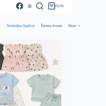
€
0,00
Shopping
cart
Neutralios Spalvos
Žiemos šventė
More