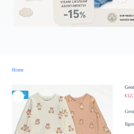
Home
Geor
-15%
€
12,
Geor
Ilgo