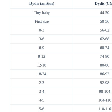
Dydis (amžius)
Dydis (C
Tiny baby
44-50
First size
50-56
0-3
56-62
3-6
62-68
6-9
68-74
9-12
74-80
12-18
80-86
18-24
86-92
2-3
92-98
3-4
98-104
4-5
104-110
5-6
110-116