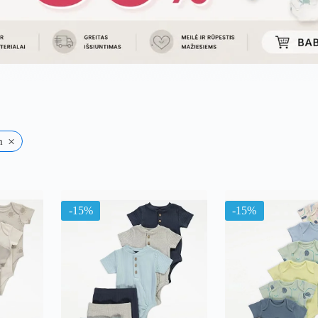
×
m
uojama
l
ausią
-15%
-15%