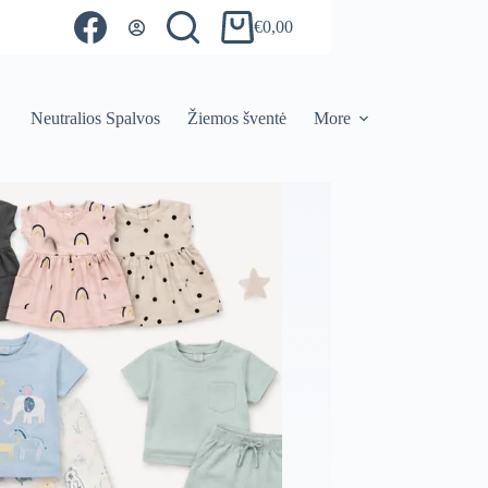
€
0,00
Shopping
cart
Neutralios Spalvos
Žiemos šventė
More