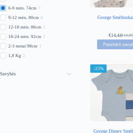
6-9 mėn. 74cm
7
George Smėlinukai
9-12 mėn. 80cm
6
12-18 mėn. 86cm
2
€
14,44
€
16,99
18-24 mėn. 92cm
2
Origin
Curren
This
price
price
Pasirinkti savy
2-3 metai 98cm
1
produc
was:
is:
has
€16,99
€14,44
1,8 Kg
2
multip
variant
-15%
The
Savybės
option
may
be
chose
on
the
produc
page
George Disney Smėl