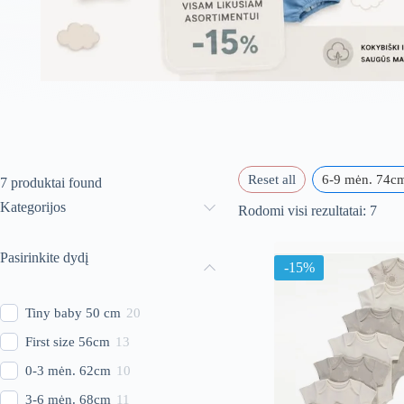
Reset all
6-9 mėn. 74c
7
produktai found
Kategorijos
Rūši
Rodomi visi rezultatai: 7
paga
nauj
Pasirinkite dydį
-15%
Tiny baby 50 cm
20
First size 56cm
13
0-3 mėn. 62cm
10
3-6 mėn. 68cm
11