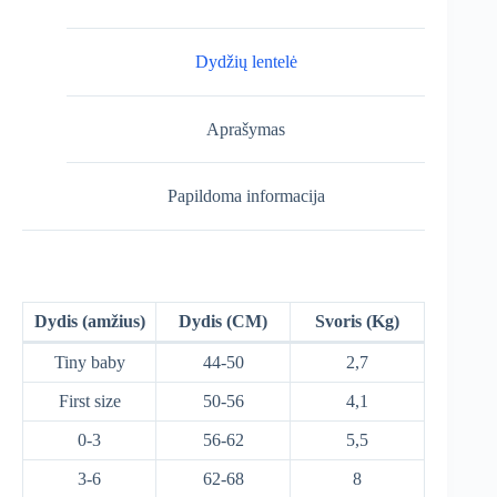
Dydžių lentelė
Aprašymas
Papildoma informacija
Dydis (amžius)
Dydis (CM)
Svoris (Kg)
Tiny baby
44-50
2,7
First size
50-56
4,1
0-3
56-62
5,5
3-6
62-68
8