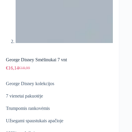
George Disney Smėlinukai 7 vnt
€
16,14
€
18,99
Original
Current
price
price
was:
is:
George Disney kolekcijos
€18,99.
€16,14.
7 vienetai pakuotėje
Trumpomis rankovėmis
Užsegami spaustukais apačioje