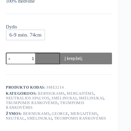
100% medvilnė
Dydis
6-9 mėn. 74cm
produkto
Į krepšelį
kiekis:
George
Disney
Smėlinukai
7
vnt
PRODUKTO KODAS:
SME3214
KATEGORIJOS:
BERNIUKAMS
,
MERGAITĖMS
,
NEUTRALIOS SPALVOS
,
SMĖLINUKAI
,
SMĖLINUKAI
,
TRUMPOMIS RANKOVĖMIS
,
TRUMPOMIS
RANKOVĖMIS
ŽYMOS:
BERNIUKAMS
,
GEORGE
,
MERGAITĖMS
,
NEUTRAL
,
SMĖLINUKAI
,
TRUMPOMIS RANKOVĖMIS