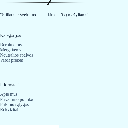
be
be
chosen
chosen
on
on
"Stiliaus ir švelnumo susitikimas jūsų mažyliams!"
the
the
product
product
page
page
Kategorijos
Berniukams
Mergaitėms
Neutralios spalvos
Visos prekės
Informacija
Apie mus
Privatumo politika
Pirkimo sąlygos
Rekvizitai