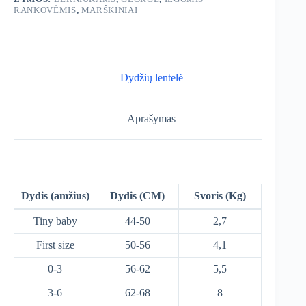
RANKOVĖMIS
,
MARŠKINIAI
Dydžių lentelė
Aprašymas
Dydis (amžius)
Dydis (CM)
Svoris (Kg)
Tiny baby
44-50
2,7
First size
50-56
4,1
0-3
56-62
5,5
3-6
62-68
8