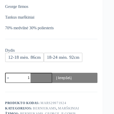
was:
is:
George firmos
€12,49.
€10,62.
Tankus marškiniai
70% medvilnė 30% poliesteris
Dydis
12-18 mėn. 86cm
18-24 mėn. 92cm
produkto
Į krepšelį
kiekis:
George
Tankus
Marškiniai
PRODUKTO KODAS:
MARS29971924
KATEGORIJOS:
BERNIUKAMS
,
MARŠKINIAI
ŽYMOS:
BERNIUKAMS
,
GEORGE
,
ILGOMIS