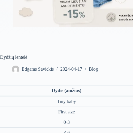
Dydžių lentelė
Edgaras Savickis
2024-04-17
Blog
Dydis (amžius)
Tiny baby
First size
0-3
3-6