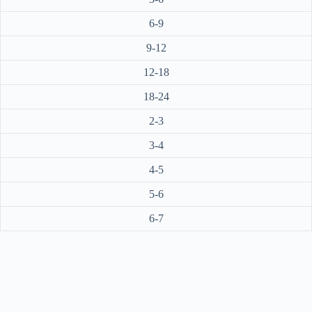
6-9
9-12
12-18
18-24
2-3
3-4
4-5
5-6
6-7