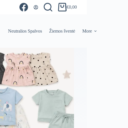
€
0,00
Shopping
cart
Neutralios Spalvos
Žiemos šventė
More