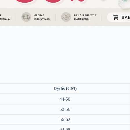
Dydis (CM)
44-50
50-56
56-62
62-68