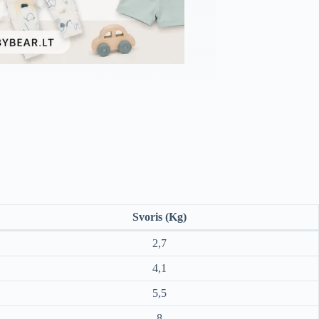
Svoris (Kg)
2,7
4,1
5,5
8