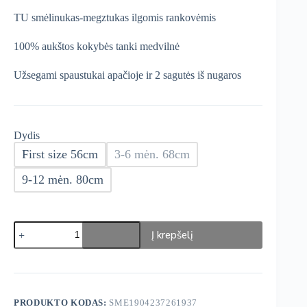
was:
is:
TU smėlinukas-megztukas ilgomis rankovėmis
€14,99.
€8,99.
100% aukštos kokybės tanki medvilnė
Užsegami spaustukai apačioje ir 2 sagutės iš nugaros
Dydis
First size 56cm
3-6 mėn. 68cm
9-12 mėn. 80cm
produkto
Į krepšelį
kiekis:
TU
smėlinukas-
megztukas
PRODUKTO KODAS:
SME1904237261937