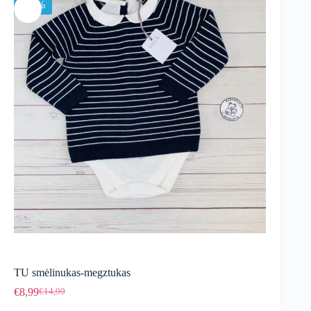
-40%
TU smėlinukas-megztukas
€
8,99
€
14,99
Original
Current
price
price