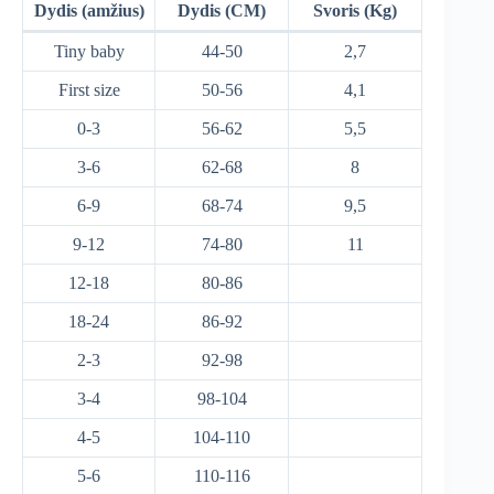
Dydis (amžius)
Dydis (CM)
Svoris (Kg)
Tiny baby
44-50
2,7
First size
50-56
4,1
0-3
56-62
5,5
3-6
62-68
8
6-9
68-74
9,5
9-12
74-80
11
12-18
80-86
18-24
86-92
2-3
92-98
3-4
98-104
4-5
104-110
5-6
110-116