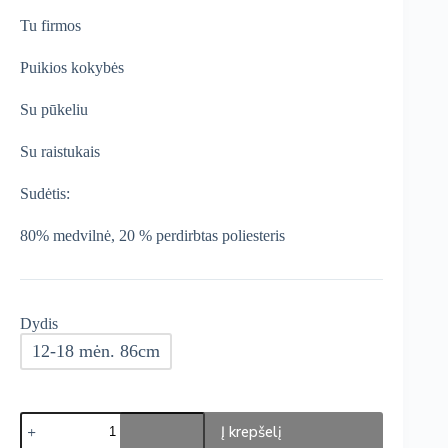
was:
is:
Tu firmos
€11,99.
€10,19.
Puikios kokybės
Su pūkeliu
Su raistukais
Sudėtis:
80% medvilnė, 20 % perdirbtas poliesteris
Dydis
12-18 mėn. 86cm
produkto
Į krepšelį
kiekis: