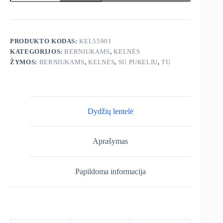
TU
Kelnės
PRODUKTO KODAS:
KEL55901
KATEGORIJOS:
BERNIUKAMS
,
KELNĖS
ŽYMOS:
BERNIUKAMS
,
KELNĖS
,
SU PUKELIU
,
TU
Dydžių lentelė
Aprašymas
Papildoma informacija