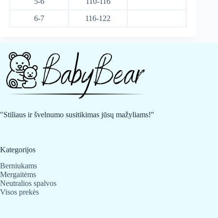
5-6
110-116
6-7
116-122
"Stiliaus ir švelnumo susitikimas jūsų mažyliams!"
Kategorijos
Berniukams
Mergaitėms
Neutralios spalvos
Visos prekės