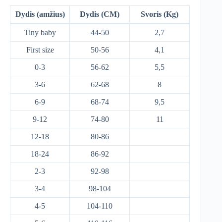
Dydis (amžius)
Dydis (CM)
Svoris (Kg)
Tiny baby
44-50
2,7
First size
50-56
4,1
0-3
56-62
5,5
3-6
62-68
8
6-9
68-74
9,5
9-12
74-80
11
12-18
80-86
18-24
86-92
2-3
92-98
3-4
98-104
4-5
104-110