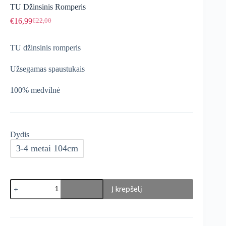
TU Džinsinis Romperis
€
16,99
€
22,00
Original
Current
price
price
was:
is:
TU džinsinis romperis
€22,00.
€16,99.
Užsegamas spaustukais
100% medvilnė
Dydis
3-4 metai 104cm
produkto
Į krepšelį
kiekis:
TU
Džinsinis
Romperis