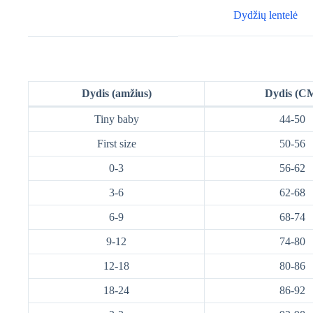
Dydžių lentelė
Dydis (amžius)
Dydis (C
Tiny baby
44-50
First size
50-56
0-3
56-62
3-6
62-68
6-9
68-74
9-12
74-80
12-18
80-86
18-24
86-92