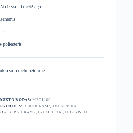
šta ir švelni medžiaga
išenėmis
tis:
 poliesteris
ukto šiuo metu neturime.
DUKTO KODAS:
MEG1109
EGORIJOS:
BERNIUKAMS
,
DŽEMPERIAI
OS:
BERNIUKAMS
,
DŽEMPERIAI
,
FLISINIS
,
TU