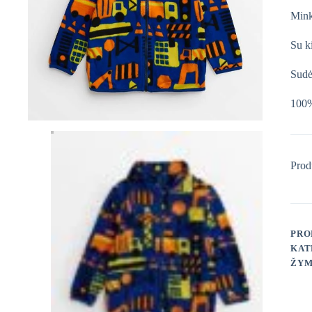
Mink
Su k
Sudė
100%
Prod
PRO
KAT
ŽYM