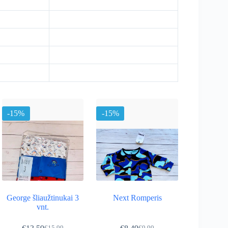
-15%
-15%
George šliaužtinukai 3
Next Romperis
vnt.