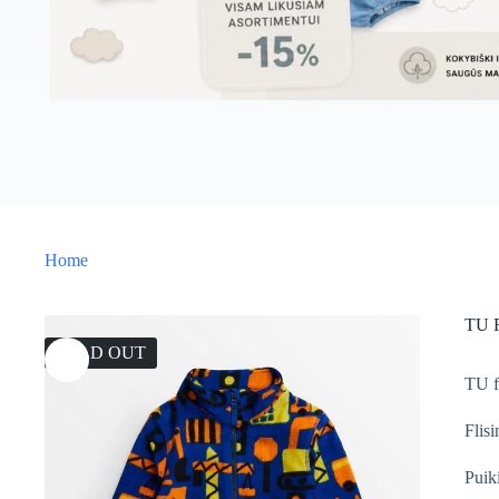
Home
TU F
SOLD OUT
TU f
Flis
Puik