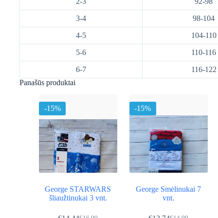
2-3
92-98
3-4
98-104
4-5
104-110
5-6
110-116
6-7
116-122
Panašūs produktai
-15%
-15%
George STARWARS
George Smėlinukai 7
šliaužtinukai 3 vnt.
vnt.