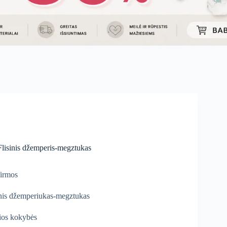
lisinis džemperis-megztukas
irmos
inis džemperiukas-megztukas
ios kokybės