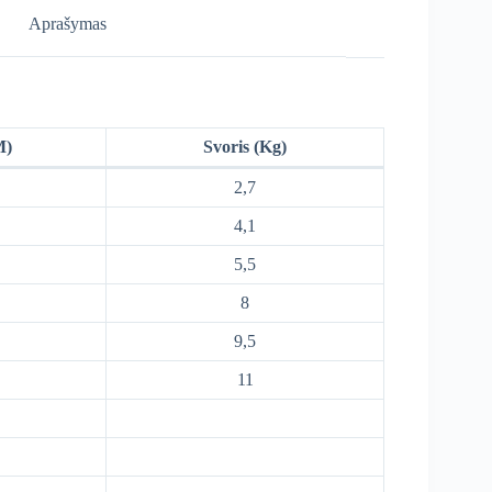
Aprašymas
M)
Svoris (Kg)
2,7
4,1
5,5
8
9,5
11