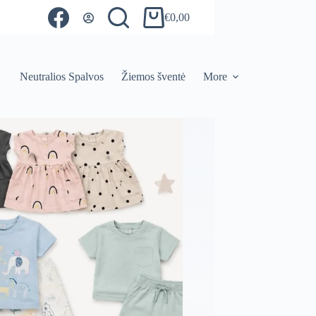
€
0,00
Shopping
cart
Neutralios Spalvos
Žiemos šventė
More