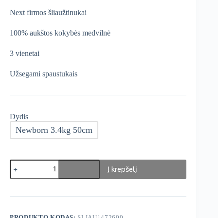
was:
is:
Next firmos šliaužtinukai
€30,99.
€26,34.
100% aukštos kokybės medvilnė
3 vienetai
Užsegami spaustukais
Dydis
Newborn 3.4kg 50cm
produkto
Į krepšelį
kiekis:
Next
Šliaužtinukai
3
vnt.
PRODUKTO KODAS:
SLIAU1472600