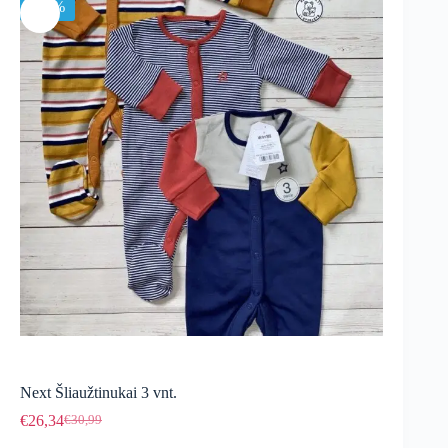
-15%
Next Šliaužtinukai 3 vnt.
€
26,34
€
30,99
Original
Current
price
price