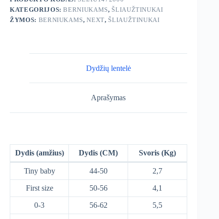
KATEGORIJOS:
BERNIUKAMS
,
ŠLIAUŽTINUKAI
ŽYMOS:
BERNIUKAMS
,
NEXT
,
ŠLIAUŽTINUKAI
Dydžių lentelė
Aprašymas
Dydis (amžius)
Dydis (CM)
Svoris (Kg)
Tiny baby
44-50
2,7
First size
50-56
4,1
0-3
56-62
5,5