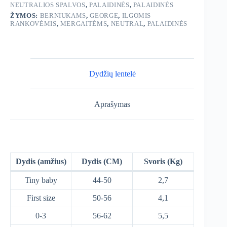
NEUTRALIOS SPALVOS
,
PALAIDINĖS
,
PALAIDINĖS
ŽYMOS:
BERNIUKAMS
,
GEORGE
,
ILGOMIS
RANKOVĖMIS
,
MERGAITĖMS
,
NEUTRAL
,
PALAIDINĖS
Dydžių lentelė
Aprašymas
Dydis (amžius)
Dydis (CM)
Svoris (Kg)
Tiny baby
44-50
2,7
First size
50-56
4,1
0-3
56-62
5,5