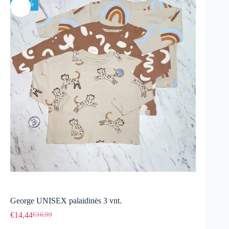
-15%
George UNISEX palaidinės 3 vnt.
€
14,44
€
16,99
Original
Current
price
price