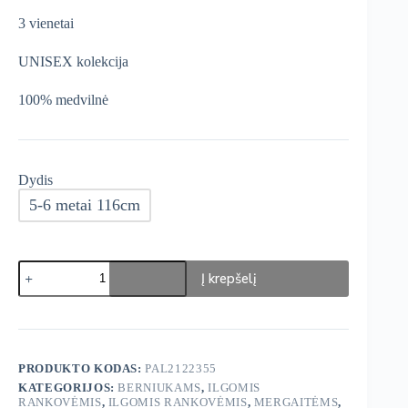
was:
is:
3 vienetai
€16,99.
€14,44.
UNISEX kolekcija
100% medvilnė
Dydis
5-6 metai 116cm
produkto
Į krepšelį
kiekis:
George
UNISEX
palaidinės
3
vnt.
PRODUKTO KODAS:
PAL2122355
KATEGORIJOS:
BERNIUKAMS
,
ILGOMIS
RANKOVĖMIS
,
ILGOMIS RANKOVĖMIS
,
MERGAITĖMS
,