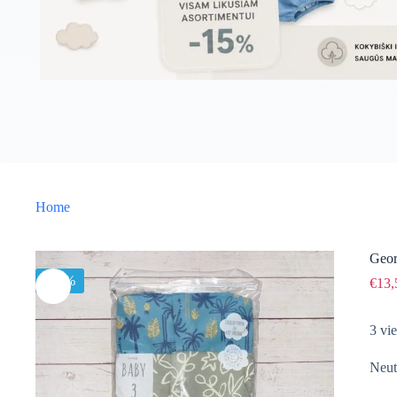
Home
Geor
-15%
€
13,
3 vie
Neut