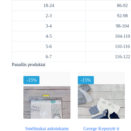
18-24
86-92
2-3
92-98
3-4
98-104
4-5
104-110
5-6
110-116
6-7
116-122
Panašūs produktai
-15%
-15%
Smėlinukai ankstukams
George Kepurytė ir