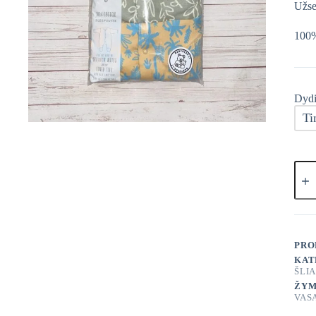
Užse
100%
Dydi
Ti
prod
kieki
Geor
"
TRO
Šliau
3vnt
PRO
KAT
ŠLI
ŽYM
VAS