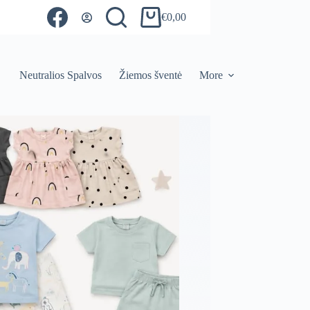
€
0,00
Shopping
cart
Neutralios Spalvos
Žiemos šventė
More