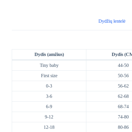
Dydžių lentelė
Dydis (amžius)
Dydis (C
Tiny baby
44-50
First size
50-56
0-3
56-62
3-6
62-68
6-9
68-74
9-12
74-80
12-18
80-86