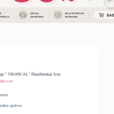
ge ” TROPICAL” Šliaužtinukai 3vnt.
59
€
15,99
Original
Current
price
price
was:
is:
netai
€15,99.
€13,59.
ralios spalvos