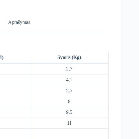
Aprašymas
M)
Svoris (Kg)
2,7
4,1
5,5
8
9,5
11