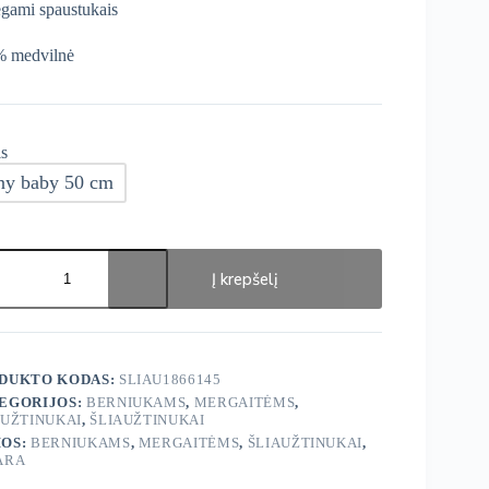
gami spaustukais
 medvilnė
s
ny baby 50 cm
ukto
s:
Į krepšelį
ge
PICAL"
žtinukai
.
DUKTO KODAS:
SLIAU1866145
EGORIJOS:
BERNIUKAMS
,
MERGAITĖMS
,
AUŽTINUKAI
,
ŠLIAUŽTINUKAI
OS:
BERNIUKAMS
,
MERGAITĖMS
,
ŠLIAUŽTINUKAI
,
ARA