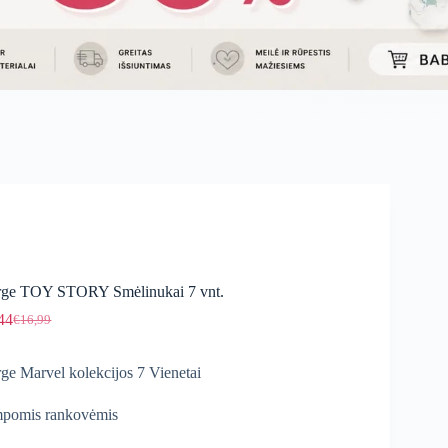
ge TOY STORY Smėlinukai 7 vnt.
44
€
16,99
Original
Current
price
price
was:
is:
ge Marvel kolekcijos 7 Vienetai
€16,99.
€14,44.
pomis rankovėmis