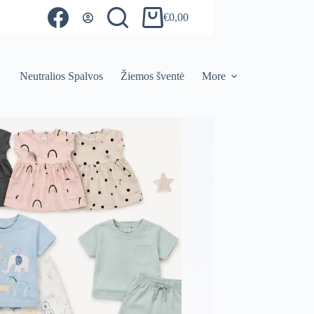
€
0,00
Shopping
cart
Neutralios Spalvos
Žiemos šventė
More