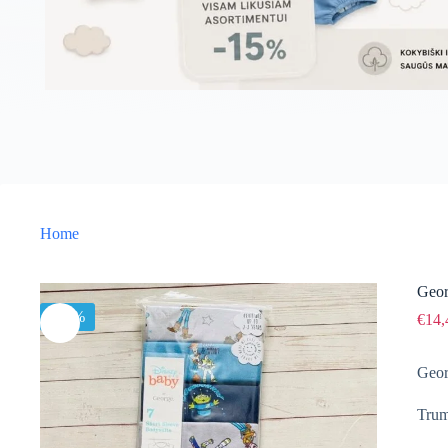
Home
Geor
-15%
€
14,
Geor
Trum