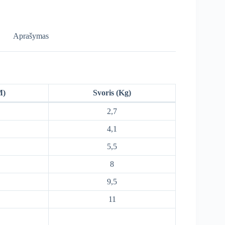
Aprašymas
M)
Svoris (Kg)
2,7
4,1
5,5
8
9,5
11