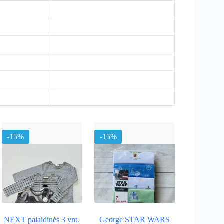
-15%
-15%
NEXT palaidinės 3 vnt.
George STAR WARS