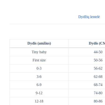
Dydžių lentelė
Dydis (amžius)
Dydis (C
Tiny baby
44-50
First size
50-56
0-3
56-62
3-6
62-68
6-9
68-74
9-12
74-80
12-18
80-86