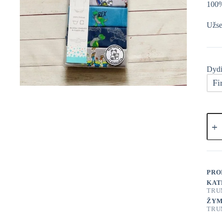
100%
Užse
Dydi
Fi
prod
kieki
Geor
TOY
STO
Smėl
7
PRO
vnt.
KAT
TRU
ŽYM
TRU