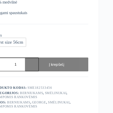
 medvilnė
gami spaustukais
s
rst size 56cm
ukto
s:
Į krepšelį
ge
RY
inukai
DUKTO KODAS:
SME182533456
EGORIJOS:
BERNIUKAMS
,
SMĖLINUKAI
,
MPOMIS RANKOVĖMIS
OS:
BERNIUKAMS
,
GEORGE
,
SMĖLINUKAI
,
MPOMIS RANKOVĖMIS