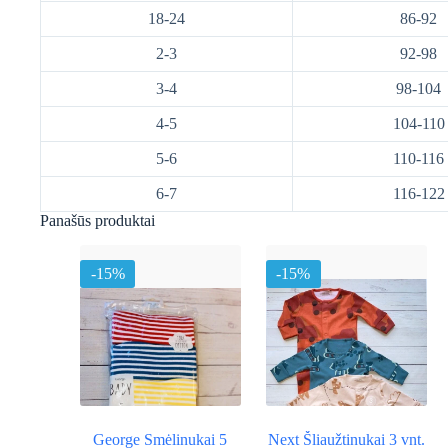
18-24
86-92
2-3
92-98
3-4
98-104
4-5
104-110
5-6
110-116
6-7
116-122
Panašūs produktai
-15%
-15%
George Smėlinukai 5
Next Šliaužtinukai 3 vnt.