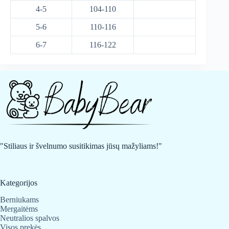
4-5
104-110
5-6
110-116
6-7
116-122
"Stiliaus ir švelnumo susitikimas jūsų mažyliams!"
Kategorijos
Berniukams
Mergaitėms
Neutralios spalvos
Visos prekės