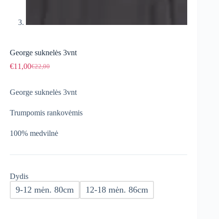
George suknelės 3vnt
€
11,00
€
22,00
Original
Current
price
price
was:
is:
George suknelės 3vnt
€22,00.
€11,00.
Trumpomis rankovėmis
100% medvilnė
Dydis
9-12 mėn. 80cm
12-18 mėn. 86cm