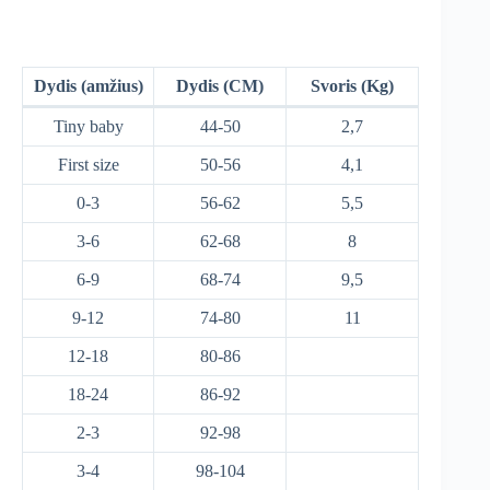
Dydis (amžius)
Dydis (CM)
Svoris (Kg)
Tiny baby
44-50
2,7
First size
50-56
4,1
0-3
56-62
5,5
3-6
62-68
8
6-9
68-74
9,5
9-12
74-80
11
12-18
80-86
18-24
86-92
2-3
92-98
3-4
98-104