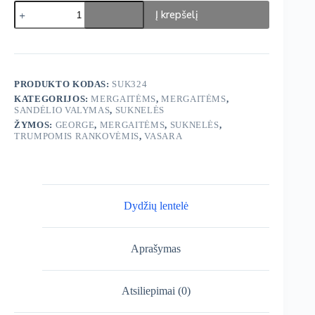
produkto
Į krepšelį
kiekis:
George
suknelės
3vnt
PRODUKTO KODAS:
SUK324
KATEGORIJOS:
MERGAITĖMS
,
MERGAITĖMS
,
SANDĖLIO VALYMAS
,
SUKNELĖS
ŽYMOS:
GEORGE
,
MERGAITĖMS
,
SUKNELĖS
,
TRUMPOMIS RANKOVĖMIS
,
VASARA
Dydžių lentelė
Aprašymas
Atsiliepimai (0)