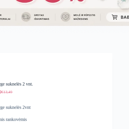
ge suknelės 2 vnt.
9
€
13,49
Original
Current
price
price
was:
is:
ge suknelės 2vnt
€13,49.
€9,99.
mis rankovėmis