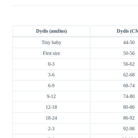
Dydis (amžius)
Dydis (C
Tiny baby
44-50
First size
50-56
0-3
56-62
3-6
62-68
6-9
68-74
9-12
74-80
12-18
80-86
18-24
86-92
2-3
92-98