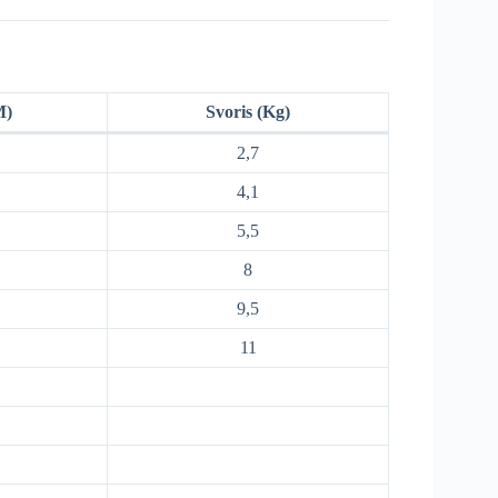
M)
Svoris (Kg)
2,7
4,1
5,5
8
9,5
11