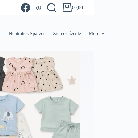
€
0,00
Shopping
cart
Neutralios Spalvos
Žiemos šventė
More