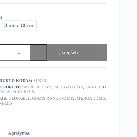
s
-18 mėn. 86cm
ukto
s:
Į krepšelį
ge
elės
DUKTO KODAS:
SUK361
EGORIJOS:
MERGAITĖMS
,
MERGAITĖMS
,
SANDĖLIO
YMAS
,
SUKNELĖS
OS:
GEORGE
,
ILGOMIS RANKOVĖMIS
,
MERGAITĖMS
,
NELĖS
Aprašymas