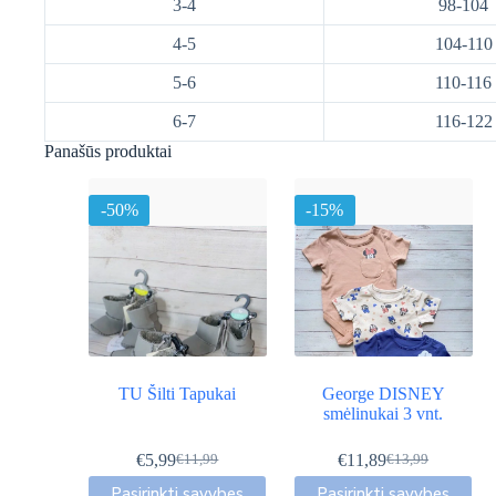
3-4
98-104
4-5
104-110
5-6
110-116
6-7
116-122
Panašūs produktai
-50%
-15%
TU Šilti Tapukai
George DISNEY
smėlinukai 3 vnt.
€
5,99
€
11,89
€
11,99
€
13,99
Original
Current
Original
Current
This
This
price
price
price
price
Pasirinkti savybes
Pasirinkti savybes