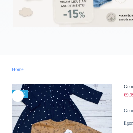
Home
Geor
-26%
€
9,9
Geor
Ilgo