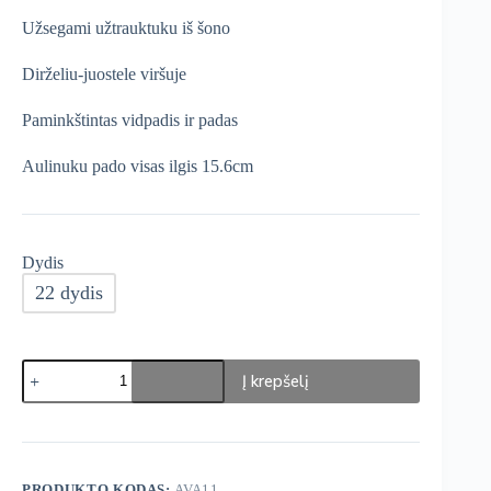
was:
is:
Užsegami užtrauktuku iš šono
€18,99.
€9,99.
Dirželiu-juostele viršuje
Paminkštintas vidpadis ir padas
Aulinuku pado visas ilgis 15.6cm
Dydis
22 dydis
produkto
Į krepšelį
kiekis:
George
aulinukai
PRODUKTO KODAS:
AVA11