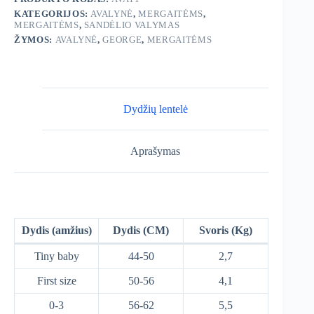
KATEGORIJOS:
AVALYNĖ
,
MERGAITĖMS
,
MERGAITĖMS
,
SANDĖLIO VALYMAS
ŽYMOS:
AVALYNĖ
,
GEORGE
,
MERGAITĖMS
Dydžių lentelė
Aprašymas
Dydis (amžius)
Dydis (CM)
Svoris (Kg)
Tiny baby
44-50
2,7
First size
50-56
4,1
0-3
56-62
5,5