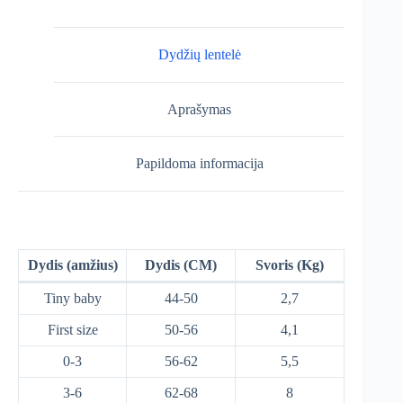
Dydžių lentelė
Aprašymas
Papildoma informacija
Dydis (amžius)
Dydis (CM)
Svoris (Kg)
Tiny baby
44-50
2,7
First size
50-56
4,1
0-3
56-62
5,5
3-6
62-68
8