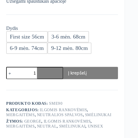
Užsegami spaustukais apačioje
Dydis
First size 56cm
3-6 mėn. 68cm
6-9 mėn. 74cm
9-12 mėn. 80cm
produkto
Į krepšelį
kiekis:
George
Smėlinukai
7
vnt
PRODUKTO KODAS:
SME90
KATEGORIJOS:
ILGOMIS RANKOVĖMIS
,
MERGAITĖMS
,
NEUTRALIOS SPALVOS
,
SMĖLINUKAI
ŽYMOS:
GEORGE
,
ILGOMIS RANKOVĖMIS
,
MERGAITĖMS
,
NEUTRAL
,
SMĖLINUKAI
,
UNISEX