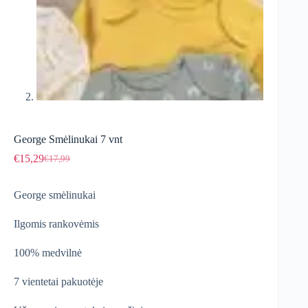
George Smėlinukai 7 vnt
€
15,29
€
17,99
Original
Current
price
price
was:
is:
George smėlinukai
€17,99.
€15,29.
Ilgomis rankovėmis
100% medvilnė
7 vientetai pakuotėje