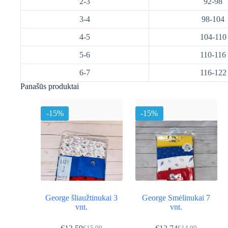
2-3
92-98
3-4
98-104
4-5
104-110
5-6
110-116
6-7
116-122
Panašūs produktai
-15%
-15%
George šliaužtinukai 3
George Smėlinukai 7
vnt.
vnt.