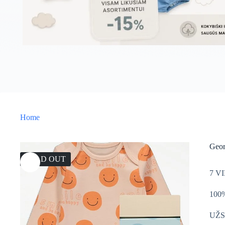
Home
Geor
SOLD OUT
7 V
100
UŽS