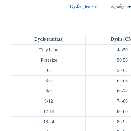
Dydžių lentelė
Aprašyma
Dydis (amžius)
Dydis (C
Tiny baby
44-50
First size
50-56
0-3
56-62
3-6
62-68
6-9
68-74
9-12
74-80
12-18
80-86
18-24
86-92