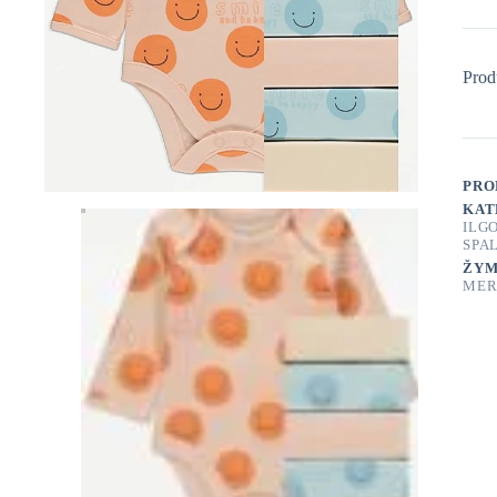
Prod
PRO
KAT
ILG
SPA
ŽYM
MER