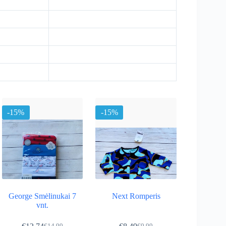
-15%
-15%
George Smėlinukai 7
Next Romperis
vnt.