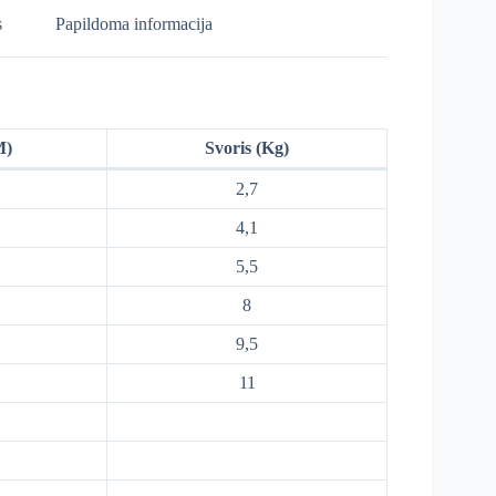
s
Papildoma informacija
M)
Svoris (Kg)
2,7
4,1
5,5
8
9,5
11