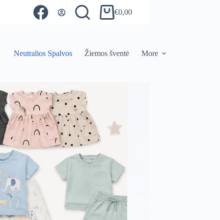
€
0,00
Shopping
cart
Neutralios Spalvos
Žiemos šventė
More