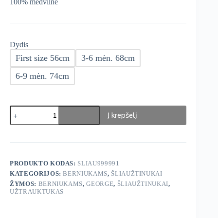
100% medvilnė
Dydis
First size 56cm
3-6 mėn. 68cm
6-9 mėn. 74cm
produkto
Į krepšelį
kiekis:
George
Šliaužtinukai
3
vnt.
PRODUKTO KODAS:
SLIAU999991
KATEGORIJOS:
BERNIUKAMS
,
ŠLIAUŽTINUKAI
ŽYMOS:
BERNIUKAMS
,
GEORGE
,
ŠLIAUŽTINUKAI
,
UŽTRAUKTUKAS