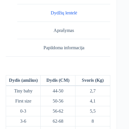
Dydžių lentelė
Aprašymas
Papildoma informacija
Dydis (amžius)
Dydis (CM)
Svoris (Kg)
Tiny baby
44-50
2,7
First size
50-56
4,1
0-3
56-62
5,5
3-6
62-68
8