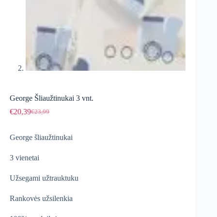
George Šliaužtinukai 3 vnt.
€
20,39
€
23,99
Original
Current
price
price
was:
is:
George šliaužtinukai
€23,99.
€20,39.
3 vienetai
Užsegami užtrauktuku
Rankovės užsilenkia