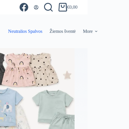
€
0,00
Shopping
cart
Neutralios Spalvos
Žiemos šventė
More