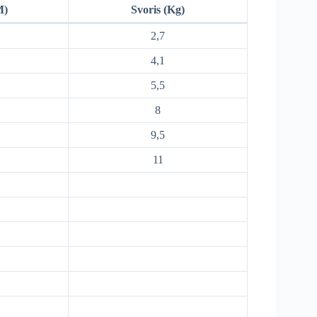
M)
Svoris (Kg)
2,7
4,1
5,5
8
9,5
11