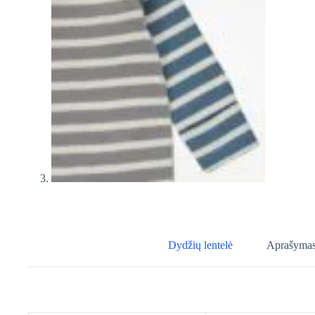
Dydžių lentelė
Aprašyma