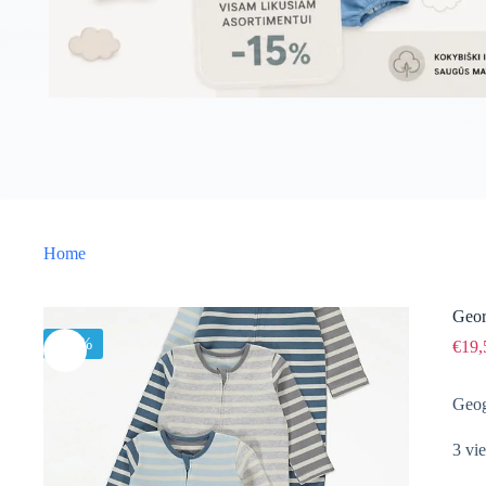
Home
Geor
-15%
€
19,
Geo
3 vie