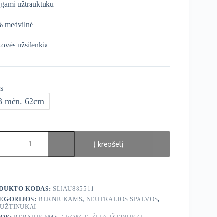
gami užtrauktuku
 medvilnė
ovės užsilenkia
s
3 mėn. 62cm
ukto
s:
Į krepšelį
ge
žtinukai
DUKTO KODAS:
SLIAU885511
EGORIJOS:
BERNIUKAMS
,
NEUTRALIOS SPALVOS
,
AUŽTINUKAI
OS:
BERNIUKAMS
,
GEORGE
,
ŠLIAUŽTINUKAI
,