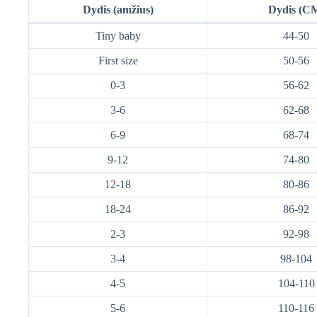
Dydis (amžius)
Dydis (C
Tiny baby
44-50
First size
50-56
0-3
56-62
3-6
62-68
6-9
68-74
9-12
74-80
12-18
80-86
18-24
86-92
2-3
92-98
3-4
98-104
4-5
104-110
5-6
110-116