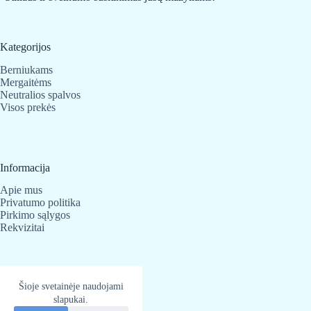
Kategorijos
Berniukams
Mergaitėms
Neutralios spalvos
Visos prekės
Informacija
Apie mus
Privatumo politika
Pirkimo sąlygos
Rekvizitai
Kontaktai
Šioje svetainėje naudojami
slapukai.
BabyBear.lt