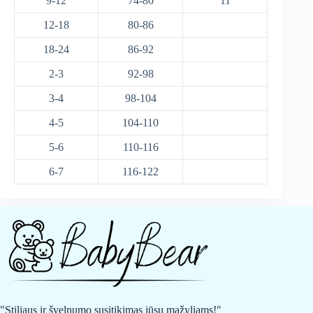
9-12
74-80
11
12-18
80-86
18-24
86-92
2-3
92-98
3-4
98-104
4-5
104-110
5-6
110-116
6-7
116-122
"Stiliaus ir švelnumo susitikimas jūsų mažyliams!"