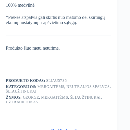
100% medvilnė
*Prekės atspalvis gali skirtis nuo matomo dėl skirtingų
ekranų nustatymų ir apšvietimo sąlygų.
Produkto šiuo metu neturime.
PRODUKTO KODAS:
SLIAU5785
KATEGORIJOS:
MERGAITĖMS
,
NEUTRALIOS SPALVOS
,
ŠLIAUŽTINUKAI
ŽYMOS:
GEORGE
,
MERGAITĖMS
,
ŠLIAUŽTINUKAI
,
UŽTRAUKTUKAS