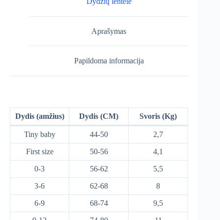
Dydžių lentelė
Aprašymas
Papildoma informacija
Dydis (amžius)
Dydis (CM)
Svoris (Kg)
Tiny baby
44-50
2,7
First size
50-56
4,1
0-3
56-62
5,5
3-6
62-68
8
6-9
68-74
9,5