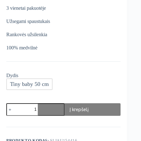
was:
is:
3 vienetai pakuotėje
€16,99.
€14,44.
Užsegami spaustukais
Rankovės užsilenkia
100% medvilnė
Dydis
Tiny baby 50 cm
produkto
Į krepšelį
kiekis:
George
Šliaužtinukai
3
vnt.
PRODUKTO KODAS:
SLIAU154416