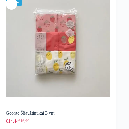
-15%
George Šliaužtinukai 3 vnt.
€
14,44
€
16,99
Original
Current
price
price