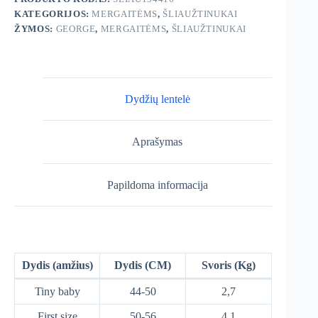
KATEGORIJOS:
MERGAITĖMS
,
ŠLIAUŽTINUKAI
ŽYMOS:
GEORGE
,
MERGAITĖMS
,
ŠLIAUŽTINUKAI
Dydžių lentelė
Aprašymas
Papildoma informacija
Dydis (amžius)
Dydis (CM)
Svoris (Kg)
Tiny baby
44-50
2,7
First size
50-56
4,1