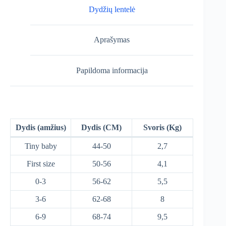
Dydžių lentelė
Aprašymas
Papildoma informacija
Dydis (amžius)
Dydis (CM)
Svoris (Kg)
Tiny baby
44-50
2,7
First size
50-56
4,1
0-3
56-62
5,5
3-6
62-68
8
6-9
68-74
9,5