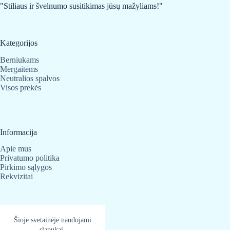
"Stiliaus ir švelnumo susitikimas jūsų mažyliams!"
Kategorijos
Berniukams
Mergaitėms
Neutralios spalvos
Visos prekės
Informacija
Apie mus
Privatumo politika
Pirkimo sąlygos
Rekvizitai
Kontaktai
Šioje svetainėje naudojami
slapukai.