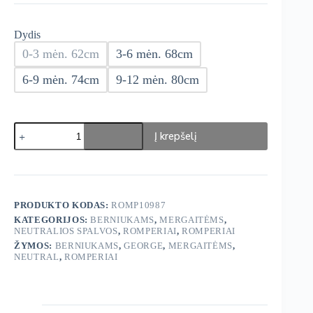
Dydis
0-3 mėn. 62cm
3-6 mėn. 68cm
6-9 mėn. 74cm
9-12 mėn. 80cm
produkto
Į krepšelį
kiekis:
George
Romperiai
5
vnt.
PRODUKTO KODAS:
ROMP10987
KATEGORIJOS:
BERNIUKAMS
,
MERGAITĖMS
,
NEUTRALIOS SPALVOS
,
ROMPERIAI
,
ROMPERIAI
ŽYMOS:
BERNIUKAMS
,
GEORGE
,
MERGAITĖMS
,
NEUTRAL
,
ROMPERIAI