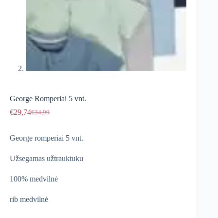
George Romperiai 5 vnt.
€
29,74
€
34,99
Original
Current
price
price
was:
is:
George romperiai 5 vnt.
€34,99.
€29,74.
Užsegamas užtrauktuku
100% medvilnė
rib medvilnė