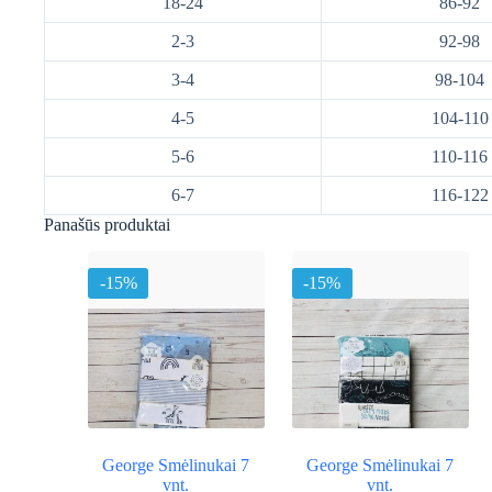
18-24
86-92
2-3
92-98
3-4
98-104
4-5
104-110
5-6
110-116
6-7
116-122
Panašūs produktai
-15%
-15%
George Smėlinukai 7
George Smėlinukai 7
vnt.
vnt.