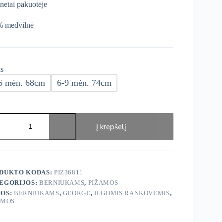
enetai pakuotėje
 medvilnė
s
6 mėn. 68cm
6-9 mėn. 74cm
ukto
s:
Į krepšelį
ge
ma
.
DUKTO KODAS:
PIZ36811
EGORIJOS:
BERNIUKAMS
,
PIŽAMOS
OS:
BERNIUKAMS
,
GEORGE
,
ILGOMIS RANKOVĖMIS
,
AMOS