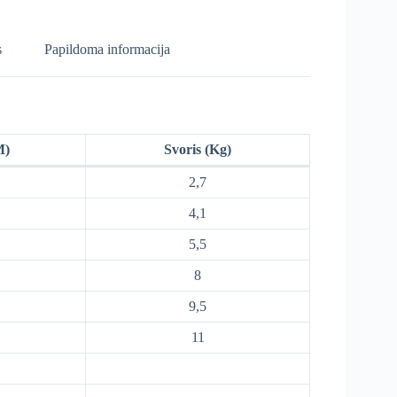
s
Papildoma informacija
M)
Svoris (Kg)
2,7
4,1
5,5
8
9,5
11