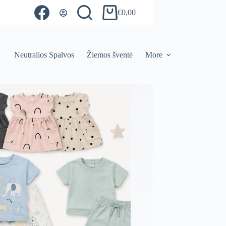
€
0,00
Shopping
cart
Neutralios Spalvos
Žiemos šventė
More