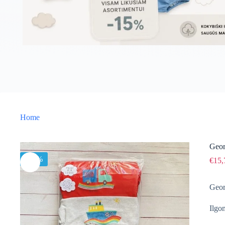
Home
Geor
-15%
€
15,
Geor
Ilgo