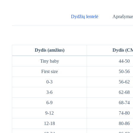
Dydžių lentelė
Aprašyma
Dydis (amžius)
Dydis (C
Tiny baby
44-50
First size
50-56
0-3
56-62
3-6
62-68
6-9
68-74
9-12
74-80
12-18
80-86