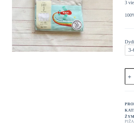
3 vi
100%
Dydi
3-
prod
kieki
Geor
piža
3vnt
PRO
KAT
ŽYM
PIŽ