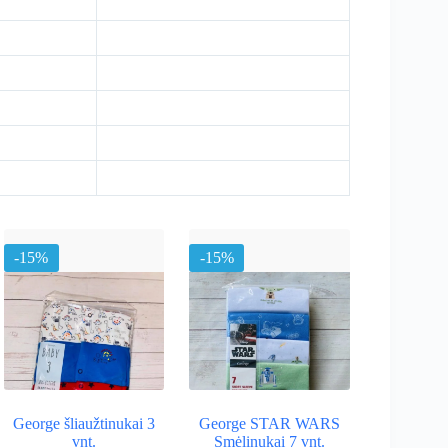
-15%
-15%
George šliaužtinukai 3
George STAR WARS
vnt.
Smėlinukai 7 vnt.