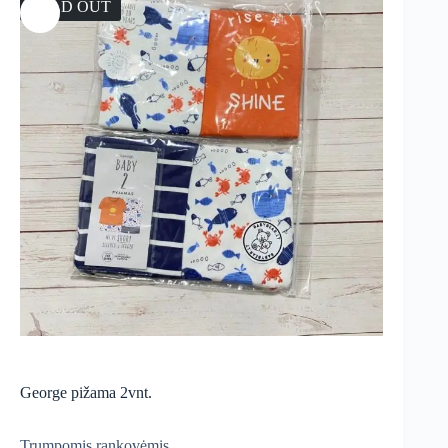
SOLD OUT
George pižama 2vnt.
Trumpomis rankovėmis