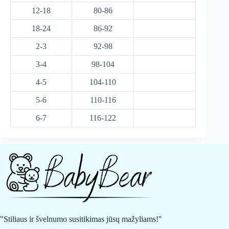
12-18
80-86
18-24
86-92
2-3
92-98
3-4
98-104
4-5
104-110
5-6
110-116
6-7
116-122
"Stiliaus ir švelnumo susitikimas jūsų mažyliams!"