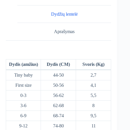
Dydžių lentelė
Aprašymas
Dydis (amžius)
Dydis (CM)
Svoris (Kg)
Tiny baby
44-50
2,7
First size
50-56
4,1
0-3
56-62
5,5
3-6
62-68
8
6-9
68-74
9,5
9-12
74-80
11