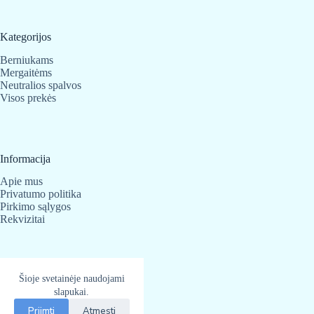
Kategorijos
Berniukams
Mergaitėms
Neutralios spalvos
Visos prekės
Informacija
Apie mus
Privatumo politika
Pirkimo sąlygos
Rekvizitai
Kontaktai
Šioje svetainėje naudojami
slapukai.
BabyBear.lt
Telefonas:
+370 683 25 820
Priimti
Atmesti