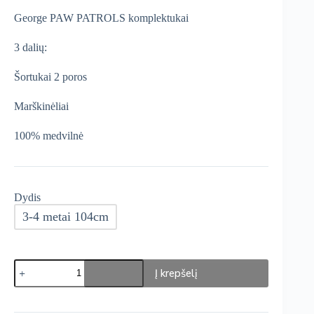
was:
is:
George PAW PATROLS komplektukai
€16,49.
€14,02.
3 dalių:
Šortukai 2 poros
Marškinėliai
100% medvilnė
Dydis
3-4 metai 104cm
produkto
Į krepšelį
kiekis:
George
PAW
PATROLS