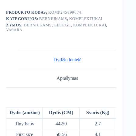
komplektukas
PRODUKTO KODAS:
KOMP245899674
KATEGORIJOS:
BERNIUKAMS
,
KOMPLEKTUKAI
ŽYMOS:
BERNIUKAMS
,
GEORGE
,
KOMPLEKTUKAI
,
VASARA
Dydžių lentelė
Aprašymas
Dydis (amžius)
Dydis (CM)
Svoris (Kg)
Tiny baby
44-50
2,7
First size
50-56
4,1