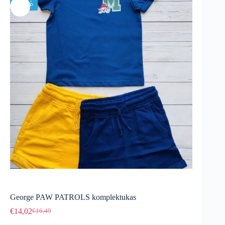
-15%
George PAW PATROLS komplektukas
€
14,02
€
16,49
Original
Current
price
price