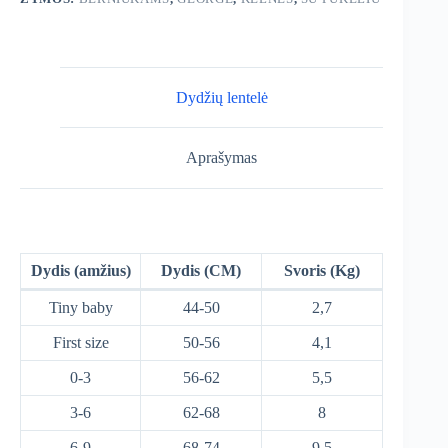
Dydžių lentelė
Aprašymas
Dydis (amžius)
Dydis (CM)
Svoris (Kg)
Tiny baby
44-50
2,7
First size
50-56
4,1
0-3
56-62
5,5
3-6
62-68
8
6-9
68-74
9,5