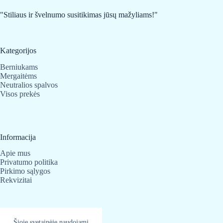
"Stiliaus ir švelnumo susitikimas jūsų mažyliams!"
Kategorijos
Berniukams
Mergaitėms
Neutralios spalvos
Visos prekės
Informacija
Apie mus
Privatumo politika
Pirkimo sąlygos
Rekvizitai
Kontaktai
Šioje svetainėje naudojami