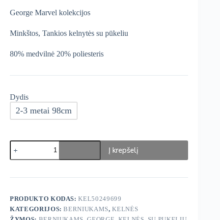
was:
is:
George Marvel kolekcijos
€11,99.
€10,19.
Minkštos, Tankios kelnytės su pūkeliu
80% medvilnė 20% poliesteris
Dydis
2-3 metai 98cm
produkto
Į krepšelį
kiekis:
George
Marvel
Kelnės
su
pūkeliu
PRODUKTO KODAS:
KEL50249699
KATEGORIJOS:
BERNIUKAMS
,
KELNĖS
ŽYMOS:
BERNIUKAMS
,
GEORGE
,
KELNĖS
,
SU PUKELIU