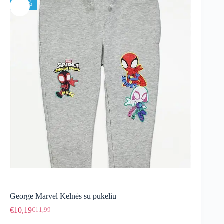
-15%
George Marvel Kelnės su pūkeliu
€
10,19
€
11,99
Original
Current
price
price