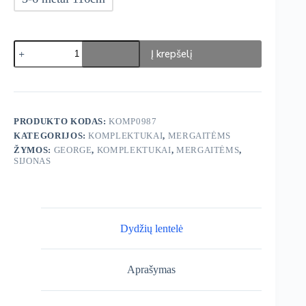
produkto
Į krepšelį
kiekis:
George
komplektukas
PRODUKTO KODAS:
KOMP0987
KATEGORIJOS:
KOMPLEKTUKAI
,
MERGAITĖMS
ŽYMOS:
GEORGE
,
KOMPLEKTUKAI
,
MERGAITĖMS
,
SIJONAS
Dydžių lentelė
Aprašymas