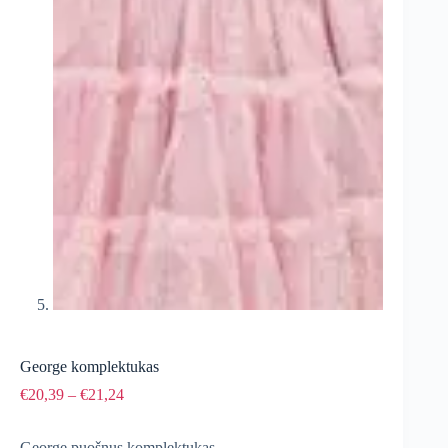
George komplektukas
Price
€
20,39
–
€
21,24
range:
€20,39
George puošnus komplektukas
through