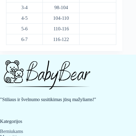
3-4
98-104
4-5
104-110
5-6
110-116
6-7
116-122
"Stiliaus ir švelnumo susitikimas jūsų mažyliams!"
Kategorijos
Berniukams