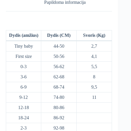
Papildoma informacija
Dydis (amžius)
Dydis (CM)
Svoris (Kg)
Tiny baby
44-50
2,7
First size
50-56
4,1
0-3
56-62
5,5
3-6
62-68
8
6-9
68-74
9,5
9-12
74-80
11
12-18
80-86
18-24
86-92
2-3
92-98