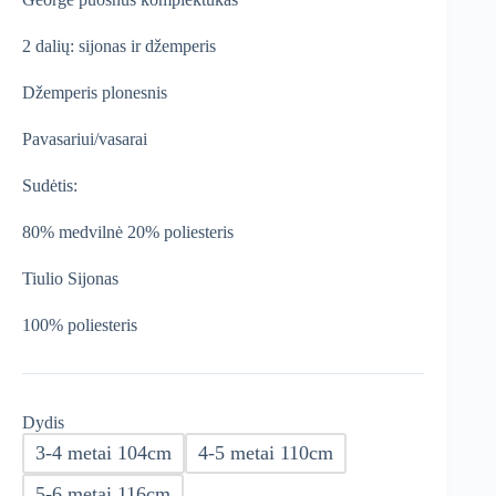
€21,24
2 dalių: sijonas ir džemperis
Džemperis plonesnis
Pavasariui/vasarai
Sudėtis:
80% medvilnė 20% poliesteris
Tiulio Sijonas
100% poliesteris
Dydis
3-4 metai 104cm
4-5 metai 110cm
5-6 metai 116cm