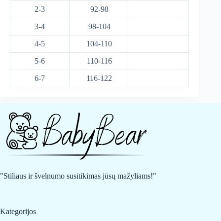
2-3
92-98
3-4
98-104
4-5
104-110
5-6
110-116
6-7
116-122
"Stiliaus ir švelnumo susitikimas jūsų mažyliams!"
Kategorijos