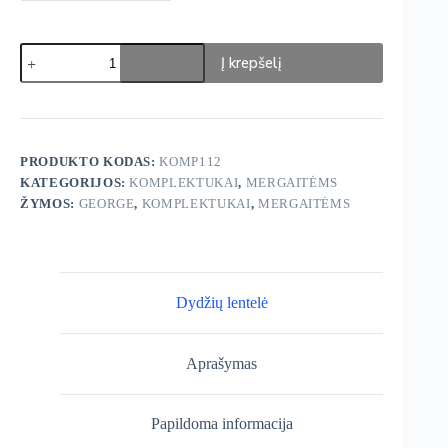
produkto
Į krepšelį
kiekis:
George
Komplektukai
3
vnt.
PRODUKTO KODAS:
KOMP112
KATEGORIJOS:
KOMPLEKTUKAI
,
MERGAITĖMS
ŽYMOS:
GEORGE
,
KOMPLEKTUKAI
,
MERGAITĖMS
Dydžių lentelė
Aprašymas
Papildoma informacija