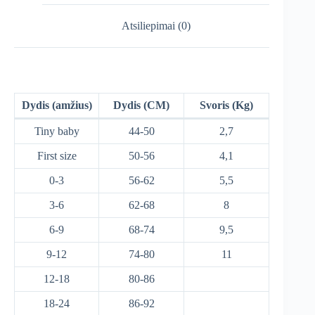
Atsiliepimai (0)
Dydis (amžius)
Dydis (CM)
Svoris (Kg)
Tiny baby
44-50
2,7
First size
50-56
4,1
0-3
56-62
5,5
3-6
62-68
8
6-9
68-74
9,5
9-12
74-80
11
12-18
80-86
18-24
86-92