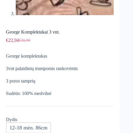
George Komplektukai 3 vnt.
€
22,94
€
26,99
Original
Current
price
price
was:
is:
George komplektukas
€26,99.
€22,94.
3vnt palaidinių trumpomis rankovėmis
3 poros tamprių
Sudėtis: 100% medvilnė
Dydis
12-18 mėn. 86cm