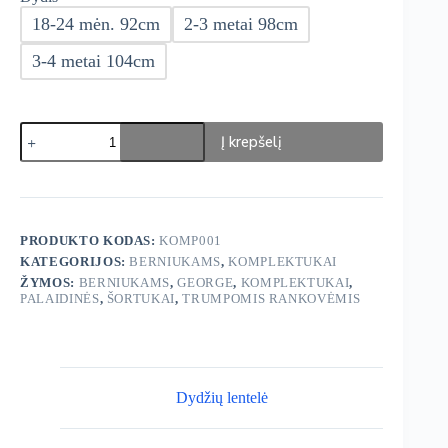
18-24 mėn. 92cm
2-3 metai 98cm
3-4 metai 104cm
produkto
Į krepšelį
kiekis:
George
Komplektukai
PRODUKTO KODAS:
KOMP001
KATEGORIJOS:
BERNIUKAMS
,
KOMPLEKTUKAI
ŽYMOS:
BERNIUKAMS
,
GEORGE
,
KOMPLEKTUKAI
,
PALAIDINĖS
,
ŠORTUKAI
,
TRUMPOMIS RANKOVĖMIS
Dydžių lentelė