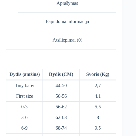
Aprašymas
Papildoma informacija
Atsiliepimai (0)
Dydis (amžius)
Dydis (CM)
Svoris (Kg)
Tiny baby
44-50
2,7
First size
50-56
4,1
0-3
56-62
5,5
3-6
62-68
8
6-9
68-74
9,5