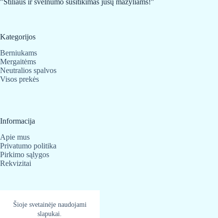
"Stiliaus ir švelnumo susitikimas jūsų mažyliams!"
Kategorijos
Berniukams
Mergaitėms
Neutralios spalvos
Visos prekės
Informacija
Apie mus
Privatumo politika
Pirkimo sąlygos
Rekvizitai
Kontaktai
Šioje svetainėje naudojami
BabyBear.lt
slapukai.