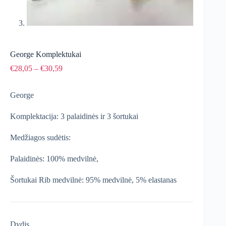
George Komplektukai
Price
€
28,05
–
€
30,59
range:
€28,05
George
through
€30,59
Komplektacija: 3 palaidinės ir 3 šortukai
Medžiagos sudėtis:
Palaidinės: 100% medvilnė,
Šortukai Rib medvilnė: 95% medvilnė, 5% elastanas
Dydis